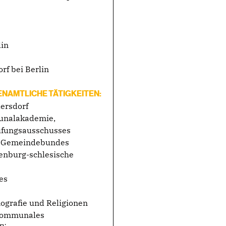
lin
f bei Berlin
ENAMTLICHE TÄTIGKEITEN:
ersdorf
munalakademie,
rüfungsausschusses
nd Gemeindebundes
denburg-schlesische
es
grafie und Religionen
 Kommunales