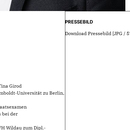
PRESSEBILD
Download Pressebild
[JPG / 5
Tina Girod
boldt-Universität zu Berlin,
Staatsexamen
 bei der
FH Wildau zum Dipl.-