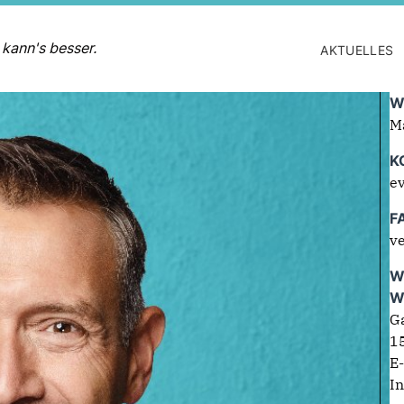
 kann's besser.
AKTUELLES
W
M
K
e
F
ve
W
W
G
1
E
In