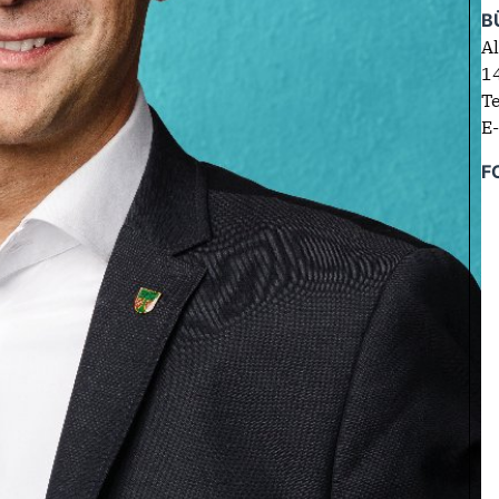
B
Al
1
T
E
F