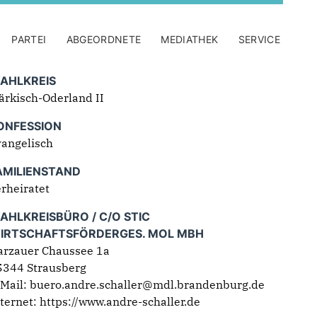
PARTEI
ABGEORDNETE
MEDIATHEK
SERVICE
AHLKREIS
ärkisch-Oderland II
ONFESSION
vangelisch
AMILIENSTAND
rheiratet
AHLKREISBÜRO / C/O STIC
IRTSCHAFTSFÖRDERGES. MOL MBH
arzauer Chaussee 1a
5344 Strausberg
-Mail: buero.andre.schaller@mdl.brandenburg.de
ternet:
https://www.andre-schaller.de