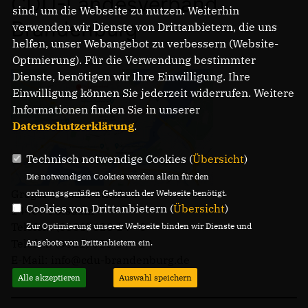
CDU-Landesverband
sind, um die Webseite zu nutzen. Weiterhin
Brandenburg
verwenden wir Dienste von Drittanbietern, die uns
helfen, unser Webangebot zu verbessern (Website-
Optmierung). Für die Verwendung bestimmter
Dienste, benötigen wir Ihre Einwilligung. Ihre
Einwilligung können Sie jederzeit widerrufen. Weitere
Informationen finden Sie in unserer
Datenschutzerklärung
.
Technisch notwendige Cookies (
Übersicht
)
Die notwendigen Cookies werden allein für den
Gregor-Mendel-Straße 3
ordnungsgemäßen Gebrauch der Webseite benötigt.
Cookies von Drittanbietern (
Übersicht
)
14469 Potsdam
Telefon: (0331) 620 14 - 0
Zur Optimierung unserer Webseite binden wir Dienste und
Telefax: (0331) 620 14 - 14
Angebote von Drittanbietern ein.
E-Mail: info@cdu-brandenburg.de
Alle akzeptieren
Auswahl speichern