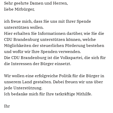
Sehr geehrte Damen und Herren,
liebe Mitbürger,
IM LANDTAG
ich freue mich, dass Sie uns mit Ihrer Spende
IN DER LANDESREGIERUNG
unterstützen wollen.
IM BUNDESTAG
Hier erhalten Sie Informationen darüber, wie Sie die
IM EUROPÄISCHEN PARLAMENT
CDU Brandenburg unterstützen können, welche
Möglichkeiten der steuerlichen Förderung bestehen
und wofür wir Ihre Spenden verwenden.
NEWSLETTER ABONNIEREN
Die CDU Brandenburg ist die Volkspartei, die sich für
BILDER
die Interessen der Bürger einsetzt.
PROGRAMME
WICHTIGE BESCHLÜSSE DER CDU BRANDENBURG
Wir wollen eine erfolgreiche Politik für die Bürger in
75 JAHRE CDU BRANDENBURG
unserem Land gestalten. Dabei freuen wir uns über
PRESSE
jede Unterstützung.
Ich bedanke mich für Ihre tatkräftige Mithilfe.
SPENDEN
Mitglied werden
Ihr