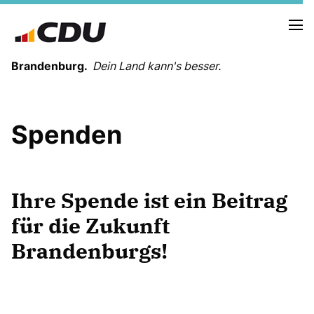
Brandenburg.
Dein Land kann's besser.
MELDUNGEN
Spenden
TERMINE
LANDESVORSTAND
Ihre Spende ist ein Beitrag
LANDESGESCHÄFTSSTELLE
ORGANISATION
für die Zukunft
KREISVERBÄNDE
Brandenburgs!
VEREINIGUNGEN UND SONDERORGANISATIONEN
LANDESFACHAUSSCHÜSSE
SATZUNG
PARTEIGESCHICHTE
PARTEIGERICHT