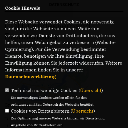
DATENSCHUTZ
Cookie Hinweis
IM LANDTAG
Diese Webseite verwendet Cookies, die notwendig
CDU-Landesverband
IN DER LANDESREGIERUNG
sind, um die Webseite zu nutzen. Weiterhin
IM BUNDESTAG
Brandenburg
verwenden wir Dienste von Drittanbietern, die uns
IM EUROPÄISCHEN PARLAMENT
helfen, unser Webangebot zu verbessern (Website-
Optmierung). Für die Verwendung bestimmter
Dienste, benötigen wir Ihre Einwilligung. Ihre
NEWSLETTER ABONNIEREN
Einwilligung können Sie jederzeit widerrufen. Weitere
BILDER
Informationen finden Sie in unserer
PROGRAMME
Datenschutzerklärung
.
WICHTIGE BESCHLÜSSE DER CDU BRANDENBURG
75 JAHRE CDU BRANDENBURG
Technisch notwendige Cookies (
Übersicht
)
PRESSE
Die notwendigen Cookies werden allein für den
Gregor-Mendel-Straße 3
ordnungsgemäßen Gebrauch der Webseite benötigt.
Cookies von Drittanbietern (
Übersicht
)
14469 Potsdam
SPENDEN
Telefon: (0331) 620 14 - 0
Zur Optimierung unserer Webseite binden wir Dienste und
Mitglied werden
Telefax: (0331) 620 14 - 14
Angebote von Drittanbietern ein.