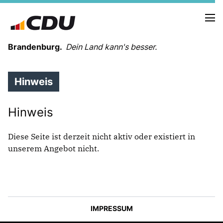
Brandenburg.
Dein Land kann's besser.
Hinweis
MELDUNGEN
TERMINE
Hinweis
LANDESVORSTAND
Diese Seite ist derzeit nicht aktiv oder existiert in
LANDESGESCHÄFTSSTELLE
unserem Angebot nicht.
ORGANISATION
KREISVERBÄNDE
VEREINIGUNGEN UND SONDERORGANISATIONEN
LANDESFACHAUSSCHÜSSE
SATZUNG
IMPRESSUM
PARTEIGESCHICHTE
PARTEIGERICHT