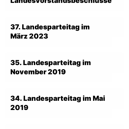
Landesvorstandsbeschlüsse
IM LANDTAG
37. Landesparteitag im
IN DER LANDESREGIERUNG
IM BUNDESTAG
März 2023
IM EUROPÄISCHEN PARLAMENT
NEWSLETTER ABONNIEREN
35. Landesparteitag im
BILDER
November 2019
PROGRAMME
WICHTIGE BESCHLÜSSE DER CDU BRANDENBURG
75 JAHRE CDU BRANDENBURG
PRESSE
34. Landesparteitag im Mai
2019
SPENDEN
Mitglied werden