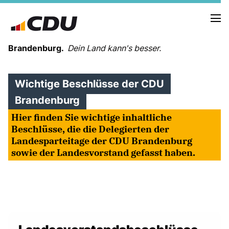
Brandenburg.
Dein Land kann's besser.
Wichtige Beschlüsse der CDU
MELDUNGEN
TERMINE
Brandenburg
Hier finden Sie wichtige inhaltliche
Beschlüsse, die die Delegierten der
LANDESVORSTAND
Landesparteitage der CDU Brandenburg
LANDESGESCHÄFTSSTELLE
sowie der Landesvorstand gefasst haben.
ORGANISATION
KREISVERBÄNDE
VEREINIGUNGEN UND SONDERORGANISATIONEN
LANDESFACHAUSSCHÜSSE
SATZUNG
PARTEIGESCHICHTE
PARTEIGERICHT