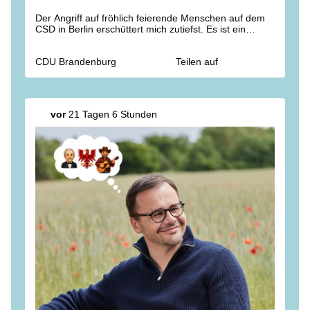
Der Angriff auf fröhlich feierende Menschen auf dem
CSD in Berlin erschüttert mich zutiefst. Es ist ein
Angriff auf uns alle, auf unsere freie und offene
Gesellschaft. Ich hoffe, dass die Verletzten schnell und
CDU Brandenburg
Teilen auf
vollständig genesen. Den Angehörigen der
Verstorbenen gehört unser aller Mitgefühl.
Die Brandenburger Polizei unterstützt die Berliner
Kolleginnen und Kollegen bei der Fahndung nach dem
vor
21 Tagen 6 Stunden
gesuchten Tatverdächtigen. Hoffentlich wird er schnell
gefasst und die Hintergründe dieser schrecklichen Tat
aufgeklärt.
— Jan Redmann