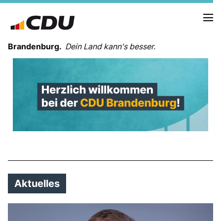
Brandenburg.
Dein Land kann's besser.
MELDUNGEN
TERMINE
LANDESVORSTAND
LANDESGESCHÄFTSSTELLE
ORGANISATION
KREISVERBÄNDE
VEREINIGUNGEN UND SONDERORGANISATIONEN
Aktuelles
LANDESFACHAUSSCHÜSSE
SATZUNG
PARTEIGESCHICHTE
PARTEIGERICHT