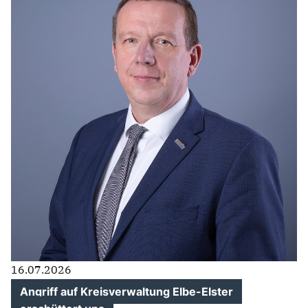
IM LANDTAG
IN DER LANDESREGIERUNG
IM BUNDESTAG
IM EUROPÄISCHEN PARLAMENT
NEWSLETTER ABONNIEREN
BILDER
PROGRAMME
WICHTIGE BESCHLÜSSE DER CDU BRANDENBURG
75 JAHRE CDU BRANDENBURG
PRESSE
16.07.2026
SPENDEN
Mitglied werden
Angriff auf Kreisverwaltung Elbe-Elster