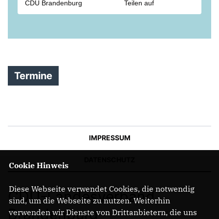
CDU Brandenburg
Teilen auf
und mussten medizinisch versorgt werden. Der
Tatverdächtige wurde festgenommen, die Ermittlungen
dauern an.
"Gewalt gegen Beschäftigte des öffentlichen Dienstes
ist durch nichts zu rechtfertigen. Unsere Gedanken
sind bei den Betroffenen. Wir wünschen allen
Verletzten eine schnelle und vollständige Genesung." -
Christian Jaschinski, stellvertretender
Termine
Landesvorsitzender.
IMPRESSUM
DATENSCHUTZ
Cookie Hinweis
Diese Webseite verwendet Cookies, die notwendig
CDU-Landesverband
sind, um die Webseite zu nutzen. Weiterhin
Brandenburg
verwenden wir Dienste von Drittanbietern, die uns