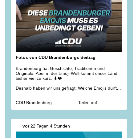
Fotos von CDU Brandenburgs Beitrag
Brandenburg hat Geschichte, Traditionen und
Originale. Aber in der Emoji-Welt kommt unser Land
bisher viel zu kurz. 🌲❤️
Deshalb haben wir uns gefragt: Welche Emojis dürften
auf keinem Smartphone fehlen? Vom Spreewaldkahn
über Sanssouci und das Lausitzer Revier bis hin zu
CDU Brandenburg
Teilen auf
Fontane, dem Brandenburger Spargel und echten
Brandenburg-Originalen – hier sind unsere
Vorschläge.
👇 Welches Emoji würdet ihr sofort benutzen? Und
vor
22 Tagen 4 Stunden
welches fehlt euch noch? Schreibt eure Ideen in die
Kommentare!