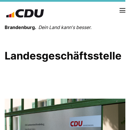
Brandenburg.
Dein Land kann's besser.
MELDUNGEN
Landesgeschäftsstelle
TERMINE
LANDESVORSTAND
LANDESGESCHÄFTSSTELLE
ORGANISATION
KREISVERBÄNDE
VEREINIGUNGEN UND SONDERORGANISATIONEN
LANDESFACHAUSSCHÜSSE
SATZUNG
PARTEIGESCHICHTE
PARTEIGERICHT