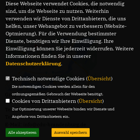
Diese Webseite verwendet Cookies, die notwendig
CDU-Landesverband
sind, um die Webseite zu nutzen. Weiterhin
Brandenburg
verwenden wir Dienste von Drittanbietern, die uns
helfen, unser Webangebot zu verbessern (Website-
Optmierung). Für die Verwendung bestimmter
Dienste, benötigen wir Ihre Einwilligung. Ihre
Einwilligung können Sie jederzeit widerrufen. Weitere
Informationen finden Sie in unserer
Datenschutzerklärung
.
Technisch notwendige Cookies (
Übersicht
)
Die notwendigen Cookies werden allein für den
Gregor-Mendel-Straße 3
ordnungsgemäßen Gebrauch der Webseite benötigt.
Cookies von Drittanbietern (
Übersicht
)
14469 Potsdam
Telefon: (0331) 620 14 - 0
Zur Optimierung unserer Webseite binden wir Dienste und
Telefax: (0331) 620 14 - 14
Angebote von Drittanbietern ein.
E-Mail: info@cdu-brandenburg.de
Alle akzeptieren
Auswahl speichern