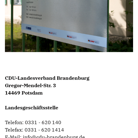
IM LANDTAG
IN DER LANDESREGIERUNG
IM BUNDESTAG
IM EUROPÄISCHEN PARLAMENT
NEWSLETTER ABONNIEREN
BILDER
CDU-Landesverband Brandenburg
PROGRAMME
Gregor-Mendel-Str. 3
WICHTIGE BESCHLÜSSE DER CDU BRANDENBURG
14469 Potsdam
75 JAHRE CDU BRANDENBURG
PRESSE
Landesgeschäftsstelle
SPENDEN
Telefon: 0331 - 620 140
Mitglied werden
Telefax: 0331 - 620 1414
E-Mail:
info@cdu-brandenburg.de