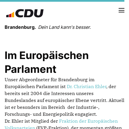
Brandenburg.
Dein Land kann's besser.
MELDUNGEN
Im Europäischen
TERMINE
Parlament
LANDESVORSTAND
Unser Abgeordneter für Brandenburg im
LANDESGESCHÄFTSSTELLE
Europäischen Parlament ist
Dr. Christian Ehler
, der
ORGANISATION
bereits seit 2004 die Interessen unseres
KREISVERBÄNDE
Bundeslandes auf europäischer Ebene vertritt. Aktuell
VEREINIGUNGEN UND SONDERORGANISATIONEN
ist er besonders im Bereich der Industrie-,
LANDESFACHAUSSCHÜSSE
Forschungs- und Energiepolitik engagiert.
SATZUNG
Dr. Ehler ist Mitglied der
Fraktion der Europäischen
PARTEIGESCHICHTE
Volksparteien
(EVP-Fraktion), der momentan größten
PARTEIGERICHT