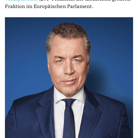
Fraktion im Europäischen Parlament.
IM LANDTAG
IN DER LANDESREGIERUNG
IM BUNDESTAG
IM EUROPÄISCHEN PARLAMENT
NEWSLETTER ABONNIEREN
BILDER
PROGRAMME
WICHTIGE BESCHLÜSSE DER CDU BRANDENBURG
75 JAHRE CDU BRANDENBURG
PRESSE
SPENDEN
Mitglied werden