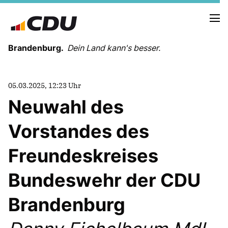
Brandenburg.
Dein Land kann's besser.
MELDUNGEN
05.03.2025, 12:23 Uhr
TERMINE
Neuwahl des
Vorstandes des
LANDESVORSTAND
LANDESGESCHÄFTSSTELLE
Freundeskreises
ORGANISATION
KREISVERBÄNDE
Bundeswehr der CDU
VEREINIGUNGEN UND SONDERORGANISATIONEN
LANDESFACHAUSSCHÜSSE
Brandenburg
SATZUNG
PARTEIGESCHICHTE
PARTEIGERICHT