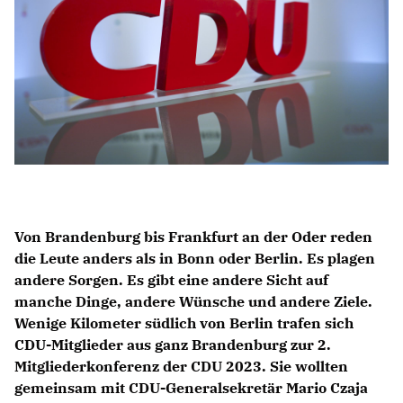
IM LANDTAG
IN DER LANDESREGIERUNG
IM BUNDESTAG
IM EUROPÄISCHEN PARLAMENT
NEWSLETTER ABONNIEREN
BILDER
PROGRAMME
Von Brandenburg bis Frankfurt an der Oder reden
WICHTIGE BESCHLÜSSE DER CDU BRANDENBURG
die Leute anders als in Bonn oder Berlin. Es plagen
75 JAHRE CDU BRANDENBURG
andere Sorgen. Es gibt eine andere Sicht auf
PRESSE
manche Dinge, andere Wünsche und andere Ziele.
Wenige Kilometer südlich von Berlin trafen sich
CDU-Mitglieder aus ganz Brandenburg zur 2.
SPENDEN
Mitgliederkonferenz der CDU 2023. Sie wollten
Mitglied werden
gemeinsam mit CDU-Generalsekretär Mario Czaja