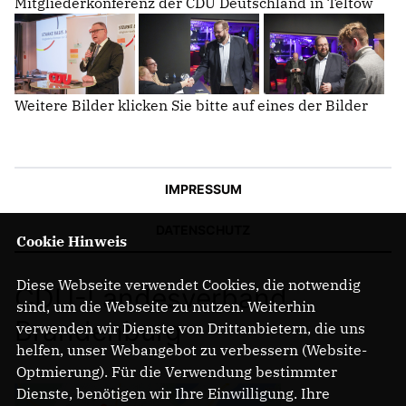
Mitgliederkonferenz der CDU Deutschland in Teltow
Weitere Bilder klicken Sie bitte auf eines der Bilder
IMPRESSUM
DATENSCHUTZ
Cookie Hinweis
Diese Webseite verwendet Cookies, die notwendig
CDU-Landesverband
sind, um die Webseite zu nutzen. Weiterhin
Brandenburg
verwenden wir Dienste von Drittanbietern, die uns
helfen, unser Webangebot zu verbessern (Website-
Optmierung). Für die Verwendung bestimmter
Dienste, benötigen wir Ihre Einwilligung. Ihre