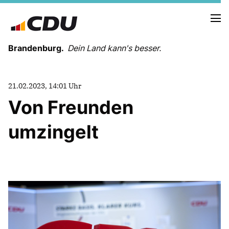
Brandenburg.
Dein Land kann's besser.
MELDUNGEN
21.02.2023, 14:01 Uhr
TERMINE
Von Freunden
umzingelt
LANDESVORSTAND
LANDESGESCHÄFTSSTELLE
ORGANISATION
KREISVERBÄNDE
VEREINIGUNGEN UND SONDERORGANISATIONEN
LANDESFACHAUSSCHÜSSE
SATZUNG
PARTEIGESCHICHTE
PARTEIGERICHT