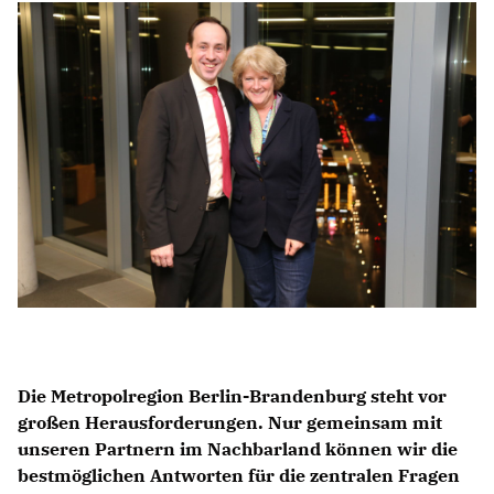
IM LANDTAG
IN DER LANDESREGIERUNG
IM BUNDESTAG
IM EUROPÄISCHEN PARLAMENT
NEWSLETTER ABONNIEREN
BILDER
PROGRAMME
WICHTIGE BESCHLÜSSE DER CDU BRANDENBURG
75 JAHRE CDU BRANDENBURG
PRESSE
Die Metropolregion Berlin-Brandenburg steht vor
großen Herausforderungen. Nur gemeinsam mit
SPENDEN
unseren Partnern im Nachbarland können wir die
Mitglied werden
bestmöglichen Antworten für die zentralen Fragen