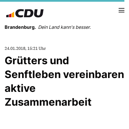
Brandenburg.
Dein Land kann's besser.
MELDUNGEN
24.01.2018, 15:21 Uhr
TERMINE
Grütters und
Senftleben vereinbaren
LANDESVORSTAND
LANDESGESCHÄFTSSTELLE
aktive
ORGANISATION
KREISVERBÄNDE
Zusammenarbeit
VEREINIGUNGEN UND SONDERORGANISATIONEN
LANDESFACHAUSSCHÜSSE
SATZUNG
PARTEIGESCHICHTE
PARTEIGERICHT