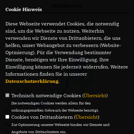
DATENSCHUTZ
Cookie Hinweis
Diese Webseite verwendet Cookies, die notwendig
CDU-Landesverband
sind, um die Webseite zu nutzen. Weiterhin
Brandenburg
verwenden wir Dienste von Drittanbietern, die uns
helfen, unser Webangebot zu verbessern (Website-
Optmierung). Für die Verwendung bestimmter
Dienste, benötigen wir Ihre Einwilligung. Ihre
Einwilligung können Sie jederzeit widerrufen. Weitere
Informationen finden Sie in unserer
Datenschutzerklärung
.
Technisch notwendige Cookies (
Übersicht
)
Die notwendigen Cookies werden allein für den
Gregor-Mendel-Straße 3
ordnungsgemäßen Gebrauch der Webseite benötigt.
Cookies von Drittanbietern (
Übersicht
)
14469 Potsdam
Telefon: (0331) 620 14 - 0
Zur Optimierung unserer Webseite binden wir Dienste und
Telefax: (0331) 620 14 - 14
Angebote von Drittanbietern ein.