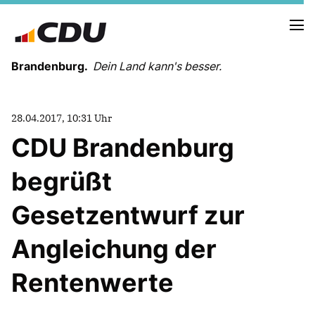
Brandenburg.
Dein Land kann's besser.
MELDUNGEN
28.04.2017, 10:31 Uhr
TERMINE
CDU Brandenburg
begrüßt
LANDESVORSTAND
LANDESGESCHÄFTSSTELLE
Gesetzentwurf zur
ORGANISATION
KREISVERBÄNDE
Angleichung der
VEREINIGUNGEN UND SONDERORGANISATIONEN
LANDESFACHAUSSCHÜSSE
Rentenwerte
SATZUNG
PARTEIGESCHICHTE
PARTEIGERICHT