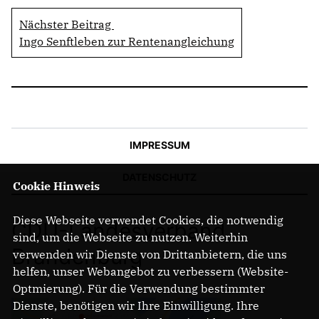
Nächster Beitrag
Ingo Senftleben zur Rentenangleichung
IMPRESSUM
DATENSCHUTZ
Cookie Hinweis
Diese Webseite verwendet Cookies, die notwendig
CDU-Landesverband
sind, um die Webseite zu nutzen. Weiterhin
Brandenburg
verwenden wir Dienste von Drittanbietern, die uns
helfen, unser Webangebot zu verbessern (Website-
Optmierung). Für die Verwendung bestimmter
Dienste, benötigen wir Ihre Einwilligung. Ihre