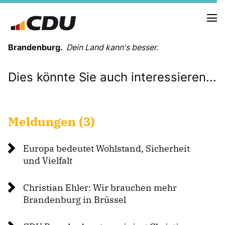
Brandenburg.
Dein Land kann's besser.
Dies könnte Sie auch interessieren...
MELDUNGEN
TERMINE
Meldungen (3)
LANDESVORSTAND
LANDESGESCHÄFTSSTELLE
Europa bedeutet Wohlstand, Sicherheit
ORGANISATION
und Vielfalt
KREISVERBÄNDE
VEREINIGUNGEN UND SONDERORGANISATIONEN
Christian Ehler: Wir brauchen mehr
LANDESFACHAUSSCHÜSSE
Brandenburg in Brüssel
SATZUNG
PARTEIGESCHICHTE
PARTEIGERICHT