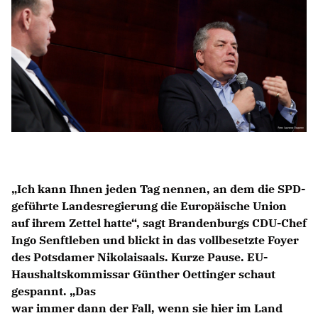
IM LANDTAG
IN DER LANDESREGIERUNG
IM BUNDESTAG
IM EUROPÄISCHEN PARLAMENT
NEWSLETTER ABONNIEREN
BILDER
PROGRAMME
Ich kann Ihnen jeden Tag nennen, an dem die SPD-
WICHTIGE BESCHLÜSSE DER CDU BRANDENBURG
geführte Landesregierung die Europäische Union
75 JAHRE CDU BRANDENBURG
auf ihrem Zettel hatte“, sagt Brandenburgs CDU-Chef
PRESSE
Ingo Senftleben und blickt in das vollbesetzte Foyer
des Potsdamer Nikolaisaals. Kurze Pause. EU-
Haushaltskommissar Günther Oettinger schaut
SPENDEN
gespannt. „Das
Mitglied werden
war immer dann der Fall, wenn sie hier im Land