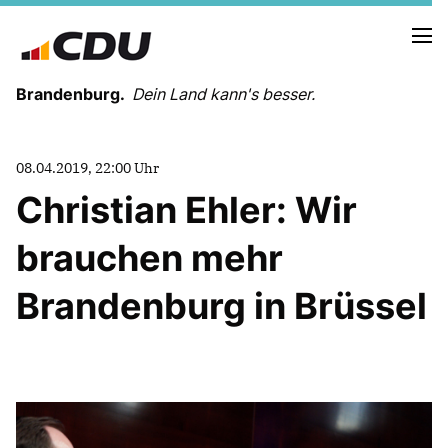
Brandenburg.
Dein Land kann's besser.
MELDUNGEN
08.04.2019, 22:00 Uhr
TERMINE
Christian Ehler: Wir
brauchen mehr
LANDESVORSTAND
LANDESGESCHÄFTSSTELLE
Brandenburg in Brüssel
ORGANISATION
KREISVERBÄNDE
VEREINIGUNGEN UND SONDERORGANISATIONEN
LANDESFACHAUSSCHÜSSE
SATZUNG
PARTEIGESCHICHTE
PARTEIGERICHT