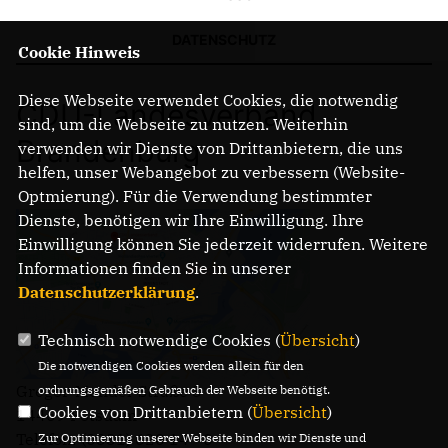
DATENSCHUTZ
Cookie Hinweis
IM LANDTAG
IN DER LANDESREGIERUNG
Diese Webseite verwendet Cookies, die notwendig
CDU-Landesverband
IM BUNDESTAG
sind, um die Webseite zu nutzen. Weiterhin
IM EUROPÄISCHEN PARLAMENT
Brandenburg
verwenden wir Dienste von Drittanbietern, die uns
helfen, unser Webangebot zu verbessern (Website-
Optmierung). Für die Verwendung bestimmter
NEWSLETTER ABONNIEREN
Dienste, benötigen wir Ihre Einwilligung. Ihre
BILDER
Einwilligung können Sie jederzeit widerrufen. Weitere
PROGRAMME
Informationen finden Sie in unserer
WICHTIGE BESCHLÜSSE DER CDU BRANDENBURG
Datenschutzerklärung
.
75 JAHRE CDU BRANDENBURG
PRESSE
Technisch notwendige Cookies (
Übersicht
)
Die notwendigen Cookies werden allein für den
Gregor-Mendel-Straße 3
ordnungsgemäßen Gebrauch der Webseite benötigt.
SPENDEN
Cookies von Drittanbietern (
Übersicht
)
14469 Potsdam
Mitglied werden
Telefon: (0331) 620 14 - 0
Zur Optimierung unserer Webseite binden wir Dienste und