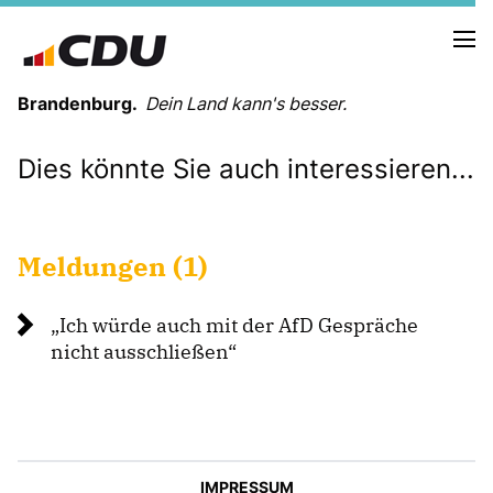
Brandenburg.
Dein Land kann's besser.
Dies könnte Sie auch interessieren...
MELDUNGEN
TERMINE
Meldungen (1)
LANDESVORSTAND
LANDESGESCHÄFTSSTELLE
Ich würde auch mit der AfD Gespräche
ORGANISATION
nicht ausschließen“
KREISVERBÄNDE
VEREINIGUNGEN UND SONDERORGANISATIONEN
LANDESFACHAUSSCHÜSSE
SATZUNG
PARTEIGESCHICHTE
IMPRESSUM
PARTEIGERICHT