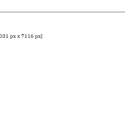
031 px x 7116 px]