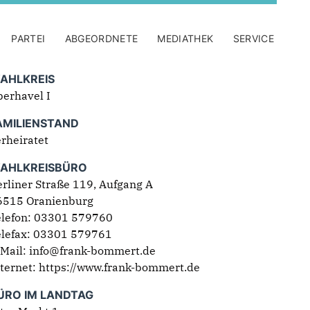
PARTEI
ABGEORDNETE
MEDIATHEK
SERVICE
AHLKREIS
berhavel I
AMILIENSTAND
rheiratet
AHLKREISBÜRO
rliner Straße 119, Aufgang A
6515 Oranienburg
elefon: 03301 579760
elefax: 03301 579761
-Mail: info@frank-bommert.de
ternet:
https://www.frank-bommert.de
ÜRO IM LANDTAG