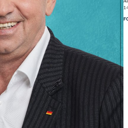
Al
1
F