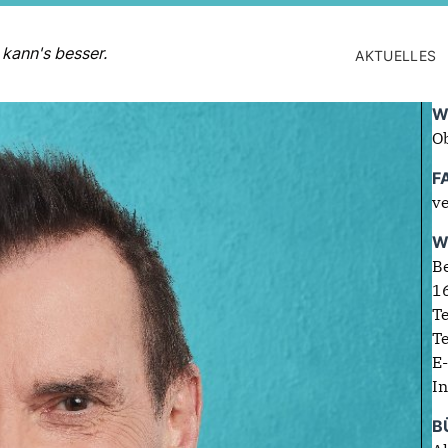
 kann's besser.
AKTUELLES
W
O
F
ve
W
Be
1
T
T
E
In
B