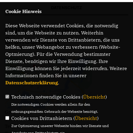
DATENSCHUTZ
Cookie Hinweis
Diese Webseite verwendet Cookies, die notwendig
CDU-Landesverband
sind, um die Webseite zu nutzen. Weiterhin
Brandenburg
verwenden wir Dienste von Drittanbietern, die uns
helfen, unser Webangebot zu verbessern (Website-
Optmierung). Für die Verwendung bestimmter
Dienste, benötigen wir Ihre Einwilligung. Ihre
Einwilligung können Sie jederzeit widerrufen. Weitere
Informationen finden Sie in unserer
Datenschutzerklärung
.
Technisch notwendige Cookies (
Übersicht
)
Die notwendigen Cookies werden allein für den
Gregor-Mendel-Straße 3
ordnungsgemäßen Gebrauch der Webseite benötigt.
Cookies von Drittanbietern (
Übersicht
)
14469 Potsdam
Telefon: (0331) 620 14 - 0
Zur Optimierung unserer Webseite binden wir Dienste und
Angebote von Drittanbietern ein.