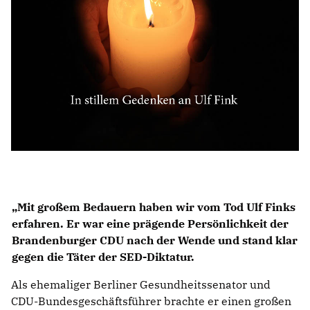
IM LANDTAG
IN DER LANDESREGIERUNG
IM BUNDESTAG
IM EUROPÄISCHEN PARLAMENT
NEWSLETTER ABONNIEREN
BILDER
PROGRAMME
WICHTIGE BESCHLÜSSE DER CDU BRANDENBURG
Mit großem Bedauern haben wir vom Tod Ulf Finks
75 JAHRE CDU BRANDENBURG
erfahren. Er war eine prägende Persönlichkeit der
PRESSE
Brandenburger CDU nach der Wende und stand klar
gegen die Täter der SED-Diktatur.
SPENDEN
Als ehemaliger Berliner Gesundheitssenator und
Mitglied werden
CDU-Bundesgeschäftsführer brachte er einen großen