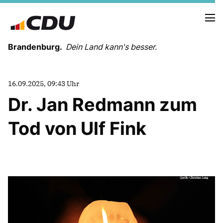
Brandenburg.
Dein Land kann's besser.
MELDUNGEN
16.09.2025, 09:43 Uhr
TERMINE
Dr. Jan Redmann zum
Tod von Ulf Fink
LANDESVORSTAND
LANDESGESCHÄFTSSTELLE
ORGANISATION
KREISVERBÄNDE
VEREINIGUNGEN UND SONDERORGANISATIONEN
LANDESFACHAUSSCHÜSSE
SATZUNG
PARTEIGESCHICHTE
PARTEIGERICHT