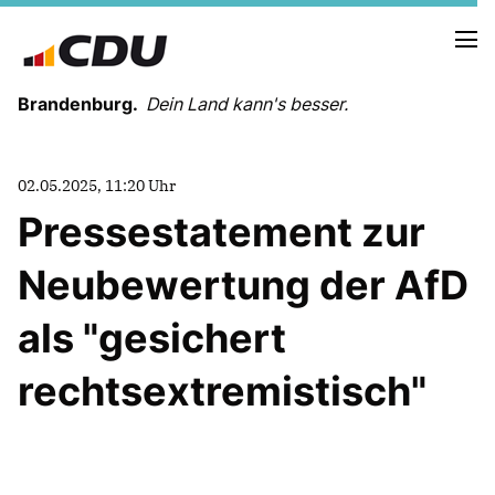
Brandenburg.
Dein Land kann's besser.
MELDUNGEN
02.05.2025, 11:20 Uhr
TERMINE
Pressestatement zur
Neubewertung der AfD
LANDESVORSTAND
LANDESGESCHÄFTSSTELLE
als "gesichert
ORGANISATION
KREISVERBÄNDE
rechtsextremistisch"
VEREINIGUNGEN UND SONDERORGANISATIONEN
LANDESFACHAUSSCHÜSSE
SATZUNG
PARTEIGESCHICHTE
PARTEIGERICHT