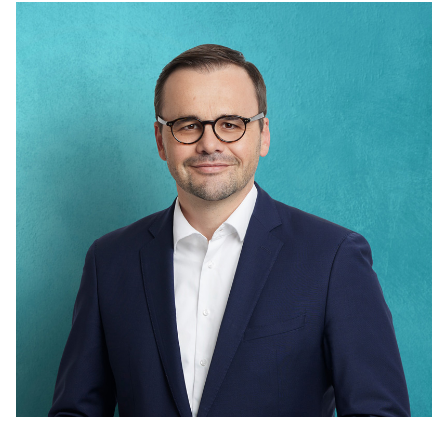
IM LANDTAG
IN DER LANDESREGIERUNG
IM BUNDESTAG
IM EUROPÄISCHEN PARLAMENT
NEWSLETTER ABONNIEREN
BILDER
PROGRAMME
WICHTIGE BESCHLÜSSE DER CDU BRANDENBURG
75 JAHRE CDU BRANDENBURG
PRESSE
SPENDEN
Mitglied werden