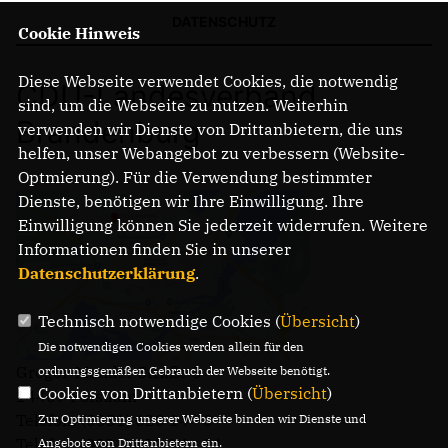
DATENSCHUTZ
Cookie Hinweis
Diese Webseite verwendet Cookies, die notwendig
CDU-Landesverband
sind, um die Webseite zu nutzen. Weiterhin
Brandenburg
verwenden wir Dienste von Drittanbietern, die uns
helfen, unser Webangebot zu verbessern (Website-
Optmierung). Für die Verwendung bestimmter
Dienste, benötigen wir Ihre Einwilligung. Ihre
Einwilligung können Sie jederzeit widerrufen. Weitere
Informationen finden Sie in unserer
Datenschutzerklärung
.
Technisch notwendige Cookies (
Übersicht
)
Die notwendigen Cookies werden allein für den
Gregor-Mendel-Straße 3
ordnungsgemäßen Gebrauch der Webseite benötigt.
Cookies von Drittanbietern (
Übersicht
)
14469 Potsdam
Telefon: (0331) 620 14 - 0
Zur Optimierung unserer Webseite binden wir Dienste und
Telefax: (0331) 620 14 - 14
Angebote von Drittanbietern ein.