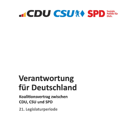
IM LANDTAG
IN DER LANDESREGIERUNG
IM BUNDESTAG
IM EUROPÄISCHEN PARLAMENT
NEWSLETTER ABONNIEREN
BILDER
PROGRAMME
WICHTIGE BESCHLÜSSE DER CDU BRANDENBURG
75 JAHRE CDU BRANDENBURG
PRESSE
SPENDEN
Mitglied werden