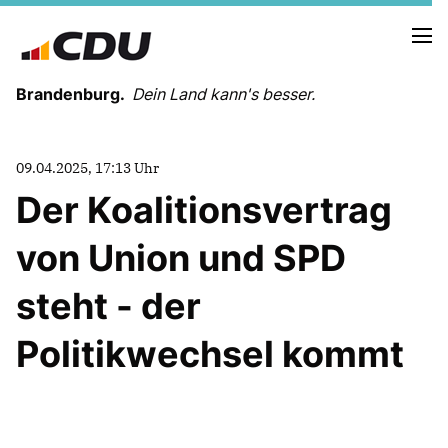
Brandenburg.
Dein Land kann's besser.
MELDUNGEN
09.04.2025, 17:13 Uhr
TERMINE
Der Koalitionsvertrag
von Union und SPD
LANDESVORSTAND
LANDESGESCHÄFTSSTELLE
steht - der
ORGANISATION
KREISVERBÄNDE
Politikwechsel kommt
VEREINIGUNGEN UND SONDERORGANISATIONEN
LANDESFACHAUSSCHÜSSE
SATZUNG
PARTEIGESCHICHTE
PARTEIGERICHT