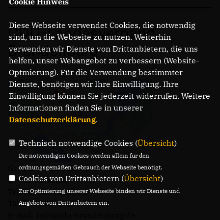
Cookie Hinweis
Diese Webseite verwendet Cookies, die notwendig
CDU-Landesverband
sind, um die Webseite zu nutzen. Weiterhin
Brandenburg
verwenden wir Dienste von Drittanbietern, die uns
helfen, unser Webangebot zu verbessern (Website-
Optmierung). Für die Verwendung bestimmter
Dienste, benötigen wir Ihre Einwilligung. Ihre
Einwilligung können Sie jederzeit widerrufen. Weitere
Informationen finden Sie in unserer
Datenschutzerklärung
.
Technisch notwendige Cookies (
Übersicht
)
Die notwendigen Cookies werden allein für den
Gregor-Mendel-Straße 3
ordnungsgemäßen Gebrauch der Webseite benötigt.
Cookies von Drittanbietern (
Übersicht
)
14469 Potsdam
Telefon: (0331) 620 14 - 0
Zur Optimierung unserer Webseite binden wir Dienste und
Telefax: (0331) 620 14 - 14
Angebote von Drittanbietern ein.
E-Mail: info@cdu-brandenburg.de