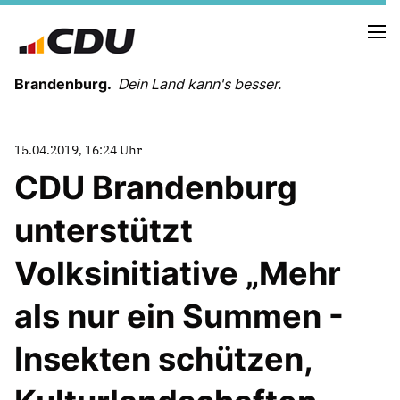
Brandenburg.
Dein Land kann's besser.
MELDUNGEN
15.04.2019, 16:24 Uhr
TERMINE
CDU Brandenburg
unterstützt
LANDESVORSTAND
LANDESGESCHÄFTSSTELLE
Volksinitiative „Mehr
ORGANISATION
KREISVERBÄNDE
als nur ein Summen -
VEREINIGUNGEN UND SONDERORGANISATIONEN
LANDESFACHAUSSCHÜSSE
Insekten schützen,
SATZUNG
PARTEIGESCHICHTE
PARTEIGERICHT