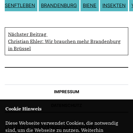
SENFTLEBEN
BRANDENBURG
BIENE
INSEKTEN
Nächster Beitrag
Christian Ehler: Wir brauchen mehr Brandenburg
in Brüssel
IMPRESSUM
DATENSCHUTZ
Cookie Hinweis
Diese Webseite verwendet Cookies, die notwendig
CDU-Landesverband
sind, um die Webseite zu nutzen. Weiterhin