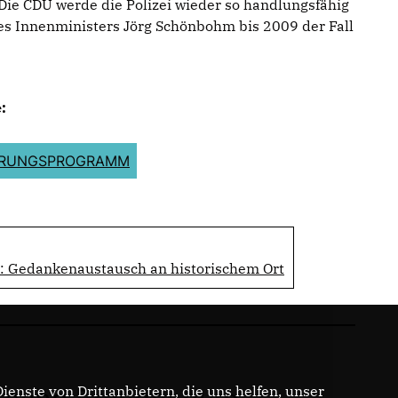
 Die CDU werde die Polizei wieder so handlungsfähig
es Innenministers Jörg Schönbohm bis 2009 der Fall
:
ERUNGSPROGRAMM
 Gedankenaustausch an historischem Ort
enste von Drittanbietern, die uns helfen, unser