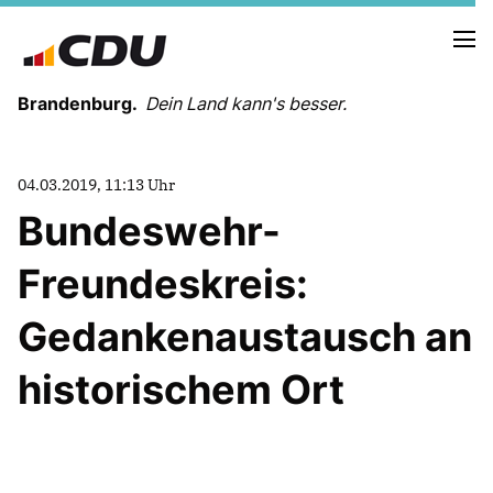
Brandenburg.
Dein Land kann's besser.
MELDUNGEN
04.03.2019, 11:13 Uhr
TERMINE
Bundeswehr-
Freundeskreis:
LANDESVORSTAND
LANDESGESCHÄFTSSTELLE
Gedankenaustausch an
ORGANISATION
KREISVERBÄNDE
historischem Ort
VEREINIGUNGEN UND SONDERORGANISATIONEN
LANDESFACHAUSSCHÜSSE
SATZUNG
PARTEIGESCHICHTE
PARTEIGERICHT