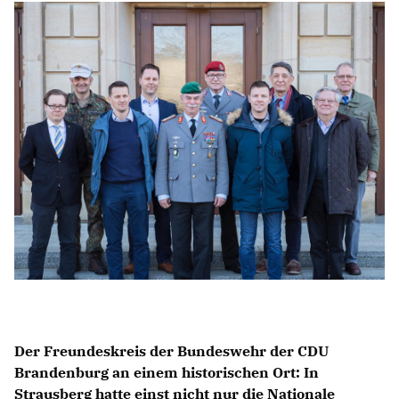
IM LANDTAG
IN DER LANDESREGIERUNG
IM BUNDESTAG
IM EUROPÄISCHEN PARLAMENT
NEWSLETTER ABONNIEREN
BILDER
PROGRAMME
WICHTIGE BESCHLÜSSE DER CDU BRANDENBURG
75 JAHRE CDU BRANDENBURG
PRESSE
Der Freundeskreis der Bundeswehr der CDU
SPENDEN
Mitglied werden
Brandenburg an einem historischen Ort: In
Strausberg hatte einst nicht nur die Nationale