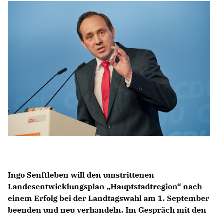
IM LANDTAG
IN DER LANDESREGIERUNG
IM BUNDESTAG
IM EUROPÄISCHEN PARLAMENT
NEWSLETTER ABONNIEREN
BILDER
PROGRAMME
WICHTIGE BESCHLÜSSE DER CDU BRANDENBURG
75 JAHRE CDU BRANDENBURG
PRESSE
Ingo Senftleben will den umstrittenen
Landesentwicklungsplan „Hauptstadtregion“ nach
SPENDEN
einem Erfolg bei der Landtagswahl am 1. September
Mitglied werden
beenden und neu verhandeln. Im Gespräch mit den