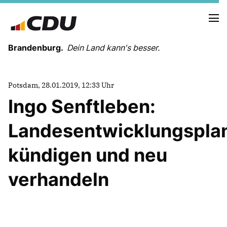
Brandenburg.
Dein Land kann's besser.
MELDUNGEN
Potsdam, 28.01.2019, 12:33 Uhr
TERMINE
Ingo Senftleben:
Landesentwicklungspla
LANDESVORSTAND
LANDESGESCHÄFTSSTELLE
kündigen und neu
ORGANISATION
KREISVERBÄNDE
verhandeln
VEREINIGUNGEN UND SONDERORGANISATIONEN
LANDESFACHAUSSCHÜSSE
SATZUNG
PARTEIGESCHICHTE
PARTEIGERICHT