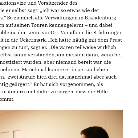
raktionsvize und Vorsitzender des
e er selbst sagt: „Ich war so etwas wie der
s.“ So ziemlich alle Verwaltungen in Brandenburg
ern auf seinen Touren kennengelernt – und dabei
obleme der Leute vor Ort. Vor allem die Erfahrungen
it in die Uckermark. „Ich hatte häufig mit dem Frust
n zu tun“, sagt er. „Die waren teilweise wirklich
ie selbst kaum verstanden, am meisten dann, wenn bei
ostiziert wurden, aber niemand bereit war, die
rnehmen. Manchmal konnte er in persönlichen
n, zwei Anrufe hier, drei da, manchmal aber auch
htig geärgert.“ Er hat sich vorgenommen, als
 zu ändern und dafür zu sorgen, dass die Hilfe
kommt.