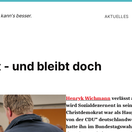
 kann's besser.
AKTUELLES
- und bleibt doch
Henryk Wichmann
verlässt
wird Sozialdezernent in se
Christdemokrat war als Ha
von der CDU“ deutschlandw
hatte ihn im Bundestagswahl