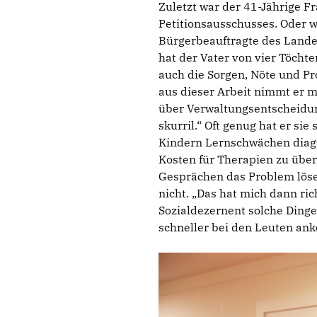
Zuletzt war der 41-Jährige F
Petitionsausschusses. Oder wi
Bürgerbeauftragte des Lande
hat der Vater von vier Töcht
auch die Sorgen, Nöte und Pr
aus dieser Arbeit nimmt er m
über Verwaltungsentscheidunge
skurril.“ Oft genug hat er s
Kindern Lernschwächen diagn
Kosten für Therapien zu übe
Gesprächen das Problem löse
nicht. „Das hat mich dann ric
Sozialdezernent solche Dinge
schneller bei den Leuten an