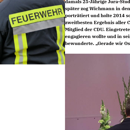
damals 25-Jährige Jura-Stu
später zog Wichmann in den
porträtiert und holte 2014 
zweitbesten Ergebnis aller
Mitglied der CDU. Eingetreten
engagieren wollte und in s
bewunderte. „Gerade wir Os