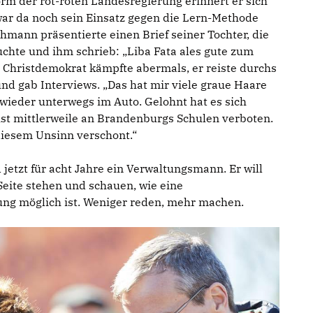
orm der rot-roten Landesregierung erinnert er sich
ar da noch sein Einsatz gegen die Lern-Methode
mann präsentierte einen Brief seiner Tochter, die
uchte und ihm schrieb: „Liba Fata ales gute zum
er Christdemokrat kämpfte abermals, er reiste durchs
und gab Interviews. „Das hat mir viele graue Haare
 wieder unterwegs im Auto. Gelohnt hat es sich
st mittlerweile an Brandenburgs Schulen verboten.
iesem Unsinn verschont.“
jetzt für acht Jahre ein Verwaltungsmann. Er will
Seite stehen und schauen, wie eine
ung möglich ist. Weniger reden, mehr machen.