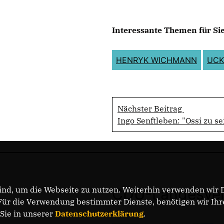
Interessante Themen für Sie
HENRYK WICHMANN
UCK
Nächster Beitrag
Ingo Senftleben: "Ossi zu se
nd, um die Webseite zu nutzen. Weiterhin verwenden wir Di
CDU-Landesver
r die Verwendung bestimmter Dienste, benötigen wir Ihre 
 Sie in unserer
Datenschutzerklärung
.