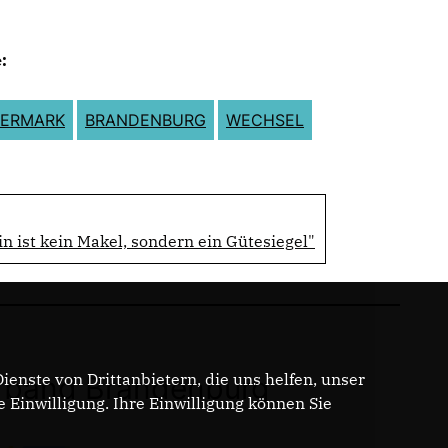
:
ERMARK
BRANDENBURG
WECHSEL
in ist kein Makel, sondern ein Gütesiegel"
enste von Drittanbietern, die uns helfen, unser
band Brandenburg
Einwilligung. Ihre Einwilligung können Sie