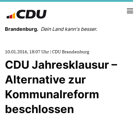
Brandenburg.
Dein Land kann's besser.
MELDUNGEN
10.01.2016, 18:07 Uhr | CDU Brandenburg
TERMINE
CDU Jahresklausur –
Alternative zur
LANDESVORSTAND
LANDESGESCHÄFTSSTELLE
Kommunalreform
ORGANISATION
KREISVERBÄNDE
beschlossen
VEREINIGUNGEN UND SONDERORGANISATIONEN
LANDESFACHAUSSCHÜSSE
SATZUNG
PARTEIGESCHICHTE
PARTEIGERICHT