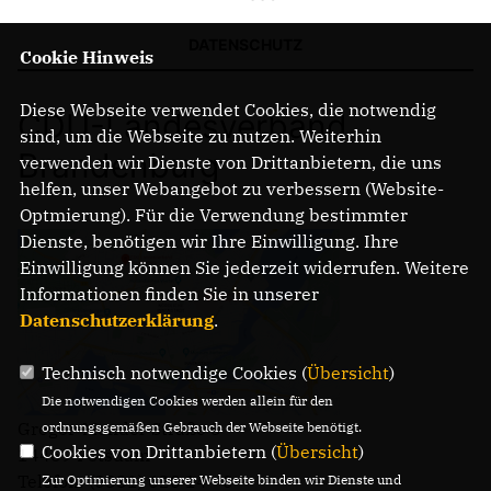
DATENSCHUTZ
Cookie Hinweis
Diese Webseite verwendet Cookies, die notwendig
CDU-Landesverband
sind, um die Webseite zu nutzen. Weiterhin
Brandenburg
verwenden wir Dienste von Drittanbietern, die uns
helfen, unser Webangebot zu verbessern (Website-
Optmierung). Für die Verwendung bestimmter
Dienste, benötigen wir Ihre Einwilligung. Ihre
Einwilligung können Sie jederzeit widerrufen. Weitere
Informationen finden Sie in unserer
Datenschutzerklärung
.
Technisch notwendige Cookies (
Übersicht
)
Die notwendigen Cookies werden allein für den
Gregor-Mendel-Straße 3
ordnungsgemäßen Gebrauch der Webseite benötigt.
Cookies von Drittanbietern (
Übersicht
)
14469 Potsdam
Telefon: (0331) 620 14 - 0
Zur Optimierung unserer Webseite binden wir Dienste und