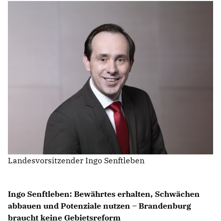
IM LANDTAG
IN DER LANDESREGIERUNG
IM BUNDESTAG
IM EUROPÄISCHEN PARLAMENT
NEWSLETTER ABONNIEREN
BILDER
PROGRAMME
WICHTIGE BESCHLÜSSE DER CDU BRANDENBURG
75 JAHRE CDU BRANDENBURG
Landesvorsitzender Ingo Senftleben
PRESSE
Ingo Senftleben: Bewährtes erhalten, Schwächen
SPENDEN
Mitglied werden
abbauen und Potenziale nutzen – Brandenburg
braucht keine Gebietsreform