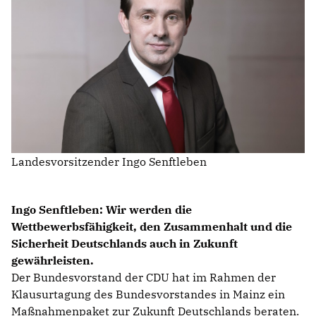
IM LANDTAG
IN DER LANDESREGIERUNG
IM BUNDESTAG
IM EUROPÄISCHEN PARLAMENT
NEWSLETTER ABONNIEREN
Landesvorsitzender Ingo Senftleben
BILDER
PROGRAMME
WICHTIGE BESCHLÜSSE DER CDU BRANDENBURG
Ingo Senftleben: Wir werden die
75 JAHRE CDU BRANDENBURG
Wettbewerbsfähigkeit, den Zusammenhalt und die
PRESSE
Sicherheit Deutschlands auch in Zukunft
gewährleisten.
Der Bundesvorstand der CDU hat im Rahmen der
SPENDEN
Mitglied werden
Klausurtagung des Bundesvorstandes in Mainz ein
Maßnahmenpaket zur Zukunft Deutschlands beraten.