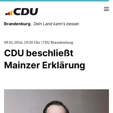
Brandenburg.
Dein Land kann's besser.
MELDUNGEN
09.01.2016, 19:35 Uhr | CDU Brandenburg
TERMINE
CDU beschließt
Mainzer Erklärung
LANDESVORSTAND
LANDESGESCHÄFTSSTELLE
ORGANISATION
KREISVERBÄNDE
VEREINIGUNGEN UND SONDERORGANISATIONEN
LANDESFACHAUSSCHÜSSE
SATZUNG
PARTEIGESCHICHTE
PARTEIGERICHT