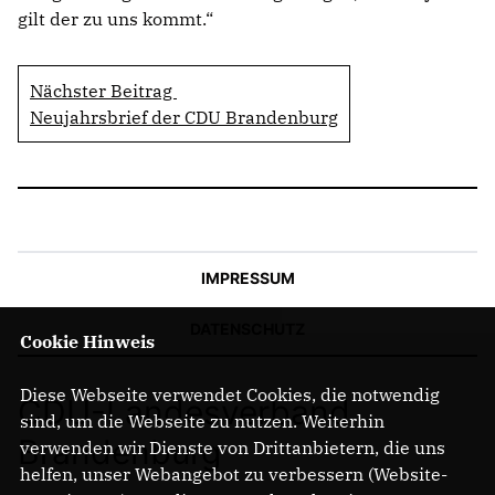
gilt der zu uns kommt.“
Nächster Beitrag
Neujahrsbrief der CDU Brandenburg
IMPRESSUM
DATENSCHUTZ
Cookie Hinweis
Diese Webseite verwendet Cookies, die notwendig
CDU-Landesverband
sind, um die Webseite zu nutzen. Weiterhin
Brandenburg
verwenden wir Dienste von Drittanbietern, die uns
helfen, unser Webangebot zu verbessern (Website-