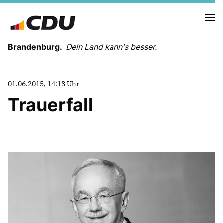
Brandenburg.
Dein Land kann's besser.
MELDUNGEN
01.06.2015, 14:13 Uhr
TERMINE
Trauerfall
LANDESVORSTAND
LANDESGESCHÄFTSSTELLE
ORGANISATION
KREISVERBÄNDE
VEREINIGUNGEN UND SONDERORGANISATIONEN
LANDESFACHAUSSCHÜSSE
SATZUNG
PARTEIGESCHICHTE
PARTEIGERICHT