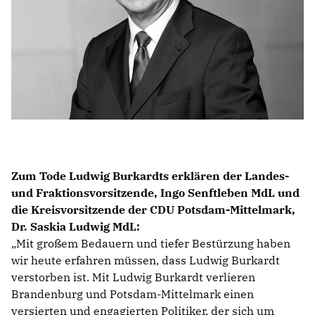
IM LANDTAG
IN DER LANDESREGIERUNG
IM BUNDESTAG
IM EUROPÄISCHEN PARLAMENT
NEWSLETTER ABONNIEREN
BILDER
Zum Tode Ludwig Burkardts erklären der Landes-
PROGRAMME
und Fraktionsvorsitzende, Ingo Senftleben MdL und
WICHTIGE BESCHLÜSSE DER CDU BRANDENBURG
die Kreisvorsitzende der CDU Potsdam-Mittelmark,
75 JAHRE CDU BRANDENBURG
Dr. Saskia Ludwig MdL:
PRESSE
Mit großem Bedauern und tiefer Bestürzung haben
wir heute erfahren müssen, dass Ludwig Burkardt
verstorben ist. Mit Ludwig Burkardt verlieren
SPENDEN
Mitglied werden
Brandenburg und Potsdam-Mittelmark einen
versierten und engagierten Politiker, der sich um