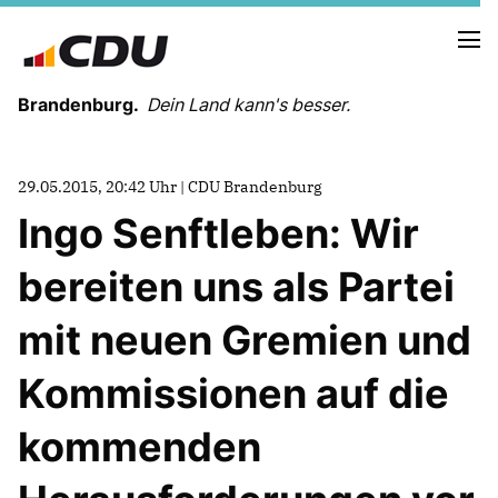
Brandenburg.
Dein Land kann's besser.
MELDUNGEN
29.05.2015, 20:42 Uhr | CDU Brandenburg
TERMINE
Ingo Senftleben: Wir
bereiten uns als Partei
LANDESVORSTAND
LANDESGESCHÄFTSSTELLE
mit neuen Gremien und
ORGANISATION
KREISVERBÄNDE
Kommissionen auf die
VEREINIGUNGEN UND SONDERORGANISATIONEN
LANDESFACHAUSSCHÜSSE
kommenden
SATZUNG
PARTEIGESCHICHTE
PARTEIGERICHT