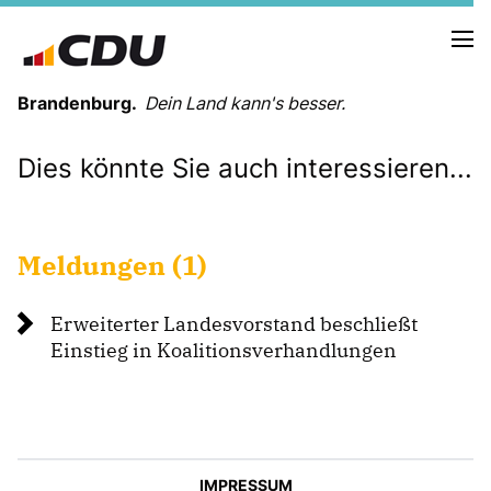
Brandenburg.
Dein Land kann's besser.
Dies könnte Sie auch interessieren...
MELDUNGEN
TERMINE
Meldungen (1)
LANDESVORSTAND
LANDESGESCHÄFTSSTELLE
Erweiterter Landesvorstand beschließt
ORGANISATION
Einstieg in Koalitionsverhandlungen
KREISVERBÄNDE
VEREINIGUNGEN UND SONDERORGANISATIONEN
LANDESFACHAUSSCHÜSSE
SATZUNG
PARTEIGESCHICHTE
IMPRESSUM
PARTEIGERICHT