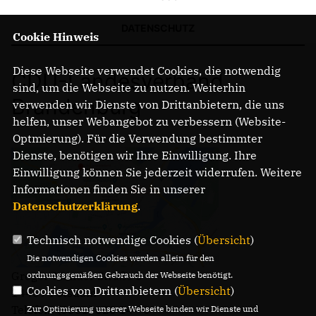
DATENSCHUTZ
Cookie Hinweis
IM LANDTAG
IN DER LANDESREGIERUNG
Diese Webseite verwendet Cookies, die notwendig
CDU-Landesverband
IM BUNDESTAG
sind, um die Webseite zu nutzen. Weiterhin
IM EUROPÄISCHEN PARLAMENT
Brandenburg
verwenden wir Dienste von Drittanbietern, die uns
helfen, unser Webangebot zu verbessern (Website-
Optmierung). Für die Verwendung bestimmter
NEWSLETTER ABONNIEREN
Dienste, benötigen wir Ihre Einwilligung. Ihre
BILDER
Einwilligung können Sie jederzeit widerrufen. Weitere
PROGRAMME
Informationen finden Sie in unserer
WICHTIGE BESCHLÜSSE DER CDU BRANDENBURG
Datenschutzerklärung
.
75 JAHRE CDU BRANDENBURG
PRESSE
Technisch notwendige Cookies (
Übersicht
)
Die notwendigen Cookies werden allein für den
Gregor-Mendel-Straße 3
ordnungsgemäßen Gebrauch der Webseite benötigt.
SPENDEN
Cookies von Drittanbietern (
Übersicht
)
14469 Potsdam
Mitglied werden
Telefon: (0331) 620 14 - 0
Zur Optimierung unserer Webseite binden wir Dienste und