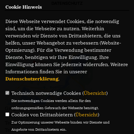
DATENSCHUTZ
Cookie Hinweis
Diese Webseite verwendet Cookies, die notwendig
CDU-Landesverband
sind, um die Webseite zu nutzen. Weiterhin
Brandenburg
verwenden wir Dienste von Drittanbietern, die uns
helfen, unser Webangebot zu verbessern (Website-
Optmierung). Für die Verwendung bestimmter
Dienste, benötigen wir Ihre Einwilligung. Ihre
Einwilligung können Sie jederzeit widerrufen. Weitere
Informationen finden Sie in unserer
Datenschutzerklärung
.
Technisch notwendige Cookies (
Übersicht
)
Die notwendigen Cookies werden allein für den
Gregor-Mendel-Straße 3
ordnungsgemäßen Gebrauch der Webseite benötigt.
Cookies von Drittanbietern (
Übersicht
)
14469 Potsdam
Telefon: (0331) 620 14 - 0
Zur Optimierung unserer Webseite binden wir Dienste und
Telefax: (0331) 620 14 - 14
Angebote von Drittanbietern ein.