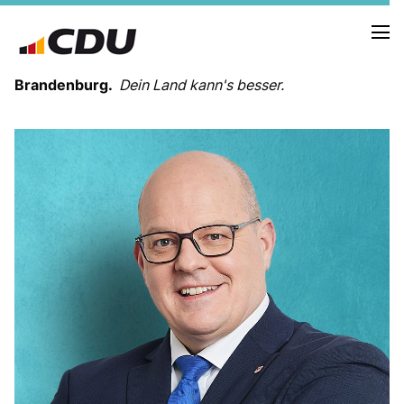
Brandenburg.
Dein Land kann's besser.
MELDUNGEN
TERMINE
LANDESVORSTAND
LANDESGESCHÄFTSSTELLE
ORGANISATION
KREISVERBÄNDE
VEREINIGUNGEN UND SONDERORGANISATIONEN
LANDESFACHAUSSCHÜSSE
SATZUNG
PARTEIGESCHICHTE
PARTEIGERICHT