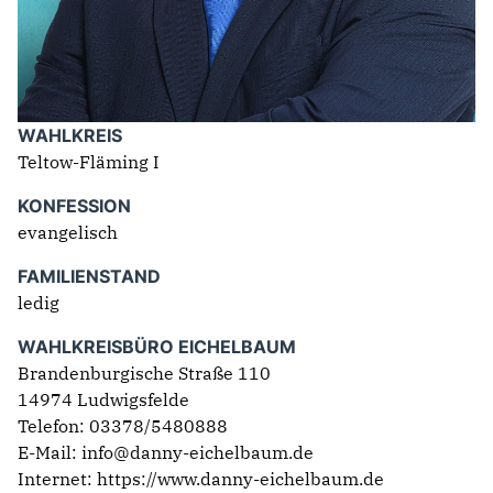
IM LANDTAG
IN DER LANDESREGIERUNG
IM BUNDESTAG
WAHLKREIS
IM EUROPÄISCHEN PARLAMENT
Teltow-Fläming I
KONFESSION
NEWSLETTER ABONNIEREN
evangelisch
BILDER
FAMILIENSTAND
PROGRAMME
ledig
WICHTIGE BESCHLÜSSE DER CDU BRANDENBURG
75 JAHRE CDU BRANDENBURG
WAHLKREISBÜRO EICHELBAUM
PRESSE
Brandenburgische Straße 110
14974 Ludwigsfelde
Telefon: 03378/5480888
SPENDEN
E-Mail: info@danny-eichelbaum.de
Mitglied werden
Internet:
https://www.danny-eichelbaum.de