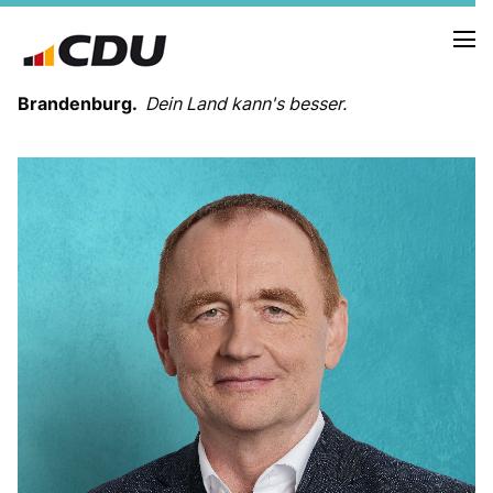
Brandenburg.
Dein Land kann's besser.
MELDUNGEN
TERMINE
LANDESVORSTAND
LANDESGESCHÄFTSSTELLE
ORGANISATION
KREISVERBÄNDE
VEREINIGUNGEN UND SONDERORGANISATIONEN
LANDESFACHAUSSCHÜSSE
SATZUNG
PARTEIGESCHICHTE
PARTEIGERICHT