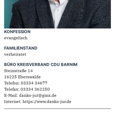
IM LANDTAG
IN DER LANDESREGIERUNG
IM BUNDESTAG
KONFESSION
IM EUROPÄISCHEN PARLAMENT
evangelisch
FAMILIENSTAND
NEWSLETTER ABONNIEREN
verheiratet
BILDER
BÜRO KREISVERBAND CDU BARNIM
PROGRAMME
Steinstraße 14
WICHTIGE BESCHLÜSSE DER CDU BRANDENBURG
16225 Eberswalde
75 JAHRE CDU BRANDENBURG
Telefon: 03334 34677
PRESSE
Telefax: 03334 362250
E-Mail: danko-jur@gmx.de
SPENDEN
Internet:
https://www.danko-jur.de
Mitglied werden