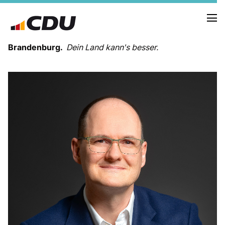
Brandenburg.
Dein Land kann's besser.
MELDUNGEN
TERMINE
LANDESVORSTAND
LANDESGESCHÄFTSSTELLE
ORGANISATION
KREISVERBÄNDE
VEREINIGUNGEN UND SONDERORGANISATIONEN
LANDESFACHAUSSCHÜSSE
SATZUNG
PARTEIGESCHICHTE
PARTEIGERICHT