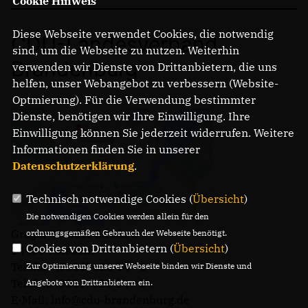
Cookie Hinweis
Diese Webseite verwendet Cookies, die notwendig
CDU-Landesverband
sind, um die Webseite zu nutzen. Weiterhin
Brandenburg
verwenden wir Dienste von Drittanbietern, die uns
helfen, unser Webangebot zu verbessern (Website-
Optmierung). Für die Verwendung bestimmter
Dienste, benötigen wir Ihre Einwilligung. Ihre
Einwilligung können Sie jederzeit widerrufen. Weitere
Informationen finden Sie in unserer
Datenschutzerklärung
.
Technisch notwendige Cookies (
Übersicht
)
Die notwendigen Cookies werden allein für den
Gregor-Mendel-Straße 3
ordnungsgemäßen Gebrauch der Webseite benötigt.
Cookies von Drittanbietern (
Übersicht
)
14469 Potsdam
Telefon: (0331) 620 14 - 0
Zur Optimierung unserer Webseite binden wir Dienste und
Telefax: (0331) 620 14 - 14
Angebote von Drittanbietern ein.
E-Mail: info@cdu-brandenburg.de