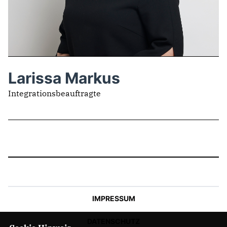
IM LANDTAG
IN DER LANDESREGIERUNG
IM BUNDESTAG
IM EUROPÄISCHEN PARLAMENT
Larissa Markus
Integrationsbeauftragte
NEWSLETTER ABONNIEREN
BILDER
PROGRAMME
WICHTIGE BESCHLÜSSE DER CDU BRANDENBURG
75 JAHRE CDU BRANDENBURG
PRESSE
IMPRESSUM
SPENDEN
Mitglied werden
DATENSCHUTZ