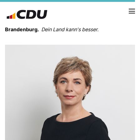
Brandenburg.
Dein Land kann's besser.
MELDUNGEN
TERMINE
LANDESVORSTAND
LANDESGESCHÄFTSSTELLE
ORGANISATION
KREISVERBÄNDE
VEREINIGUNGEN UND SONDERORGANISATIONEN
LANDESFACHAUSSCHÜSSE
SATZUNG
PARTEIGESCHICHTE
PARTEIGERICHT