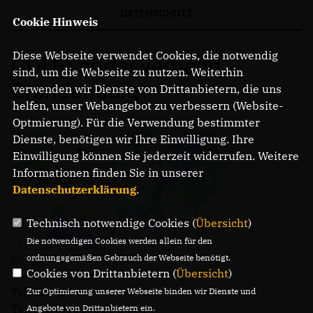
DATENSCHUTZ
Cookie Hinweis
Diese Webseite verwendet Cookies, die notwendig
CDU-Landesverband
sind, um die Webseite zu nutzen. Weiterhin
Brandenburg
verwenden wir Dienste von Drittanbietern, die uns
helfen, unser Webangebot zu verbessern (Website-
Optmierung). Für die Verwendung bestimmter
Dienste, benötigen wir Ihre Einwilligung. Ihre
Einwilligung können Sie jederzeit widerrufen. Weitere
Informationen finden Sie in unserer
Datenschutzerklärung
.
Technisch notwendige Cookies (
Übersicht
)
Die notwendigen Cookies werden allein für den
Gregor-Mendel-Straße 3
ordnungsgemäßen Gebrauch der Webseite benötigt.
Cookies von Drittanbietern (
Übersicht
)
14469 Potsdam
Telefon: (0331) 620 14 - 0
Zur Optimierung unserer Webseite binden wir Dienste und
Telefax: (0331) 620 14 - 14
Angebote von Drittanbietern ein.