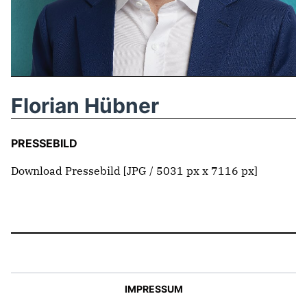
IM LANDTAG
IN DER LANDESREGIERUNG
IM BUNDESTAG
IM EUROPÄISCHEN PARLAMENT
Florian Hübner
NEWSLETTER ABONNIEREN
PRESSEBILD
BILDER
Download Pressebild
[JPG / 5031 px x 7116 px]
PROGRAMME
WICHTIGE BESCHLÜSSE DER CDU BRANDENBURG
75 JAHRE CDU BRANDENBURG
PRESSE
SPENDEN
Mitglied werden
IMPRESSUM