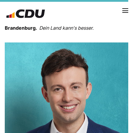
Brandenburg.
Dein Land kann's besser.
MELDUNGEN
TERMINE
LANDESVORSTAND
LANDESGESCHÄFTSSTELLE
ORGANISATION
KREISVERBÄNDE
VEREINIGUNGEN UND SONDERORGANISATIONEN
LANDESFACHAUSSCHÜSSE
SATZUNG
PARTEIGESCHICHTE
PARTEIGERICHT