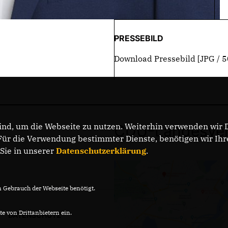
PRESSEBILD
Download Pressebild
[JPG / 5
nd, um die Webseite zu nutzen. Weiterhin verwenden wir Di
CDU-Landesver
r die Verwendung bestimmter Dienste, benötigen wir Ihre 
 Sie in unserer
Datenschutzerklärung
.
Gebrauch der Webseite benötigt.
e von Drittanbietern ein.
DATENSCHUTZ