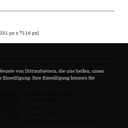
031 px x 7116 px]
enste von Drittanbietern, die uns helfen, unser
band Brandenburg
Einwilligung. Ihre Einwilligung können Sie
Gregor-Mendel-Straße 3
14469 Potsdam
Telefon: (0331) 620 14 - 0
Telefax: (0331) 620 14 - 14
E-Mail: info@cdu-brandenburg.de