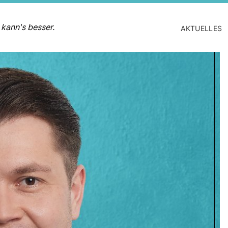
 kann's besser.
AKTUELLES