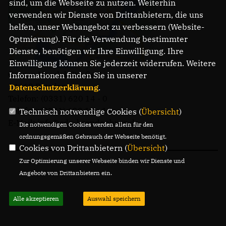
sind, um die Webseite zu nutzen. Weiterhin
verwenden wir Dienste von Drittanbietern, die uns
helfen, unser Webangebot zu verbessern (Website-
IM LANDTAG
Optmierung). Für die Verwendung bestimmter
IN DER LANDESREGIERUNG
Dienste, benötigen wir Ihre Einwilligung. Ihre
IM BUNDESTAG
Einwilligung können Sie jederzeit widerrufen. Weitere
IM EUROPÄISCHEN PARLAMENT
Gregor-Mendel-Straße 3
Informationen finden Sie in unserer
14469 Potsdam
Datenschutzerklärung
.
Telefon: (0331) 620 14 - 0
NEWSLETTER ABONNIEREN
Telefax: (0331) 620 14 - 14
Technisch notwendige Cookies (
Übersicht
)
BILDER
E-Mail: info@cdu-brandenburg.de
Die notwendigen Cookies werden allein für den
PROGRAMME
ordnungsgemäßen Gebrauch der Webseite benötigt.
WICHTIGE BESCHLÜSSE DER CDU BRANDENBURG
Cookies von Drittanbietern (
Übersicht
)
75 JAHRE CDU BRANDENBURG
Zur Optimierung unserer Webseite binden wir Dienste und
PRESSE
Angebote von Drittanbietern ein.
SPENDEN
Alle akzeptieren
Auswahl speichern
Mitglied werden