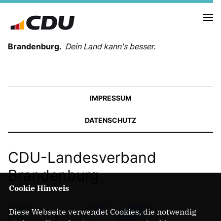
Brandenburg.
Dein Land kann's besser.
MELDUNGEN
TERMINE
IMPRESSUM
DATENSCHUTZ
LANDESVORSTAND
LANDESGESCHÄFTSSTELLE
ORGANISATION
CDU-Landesverband
KREISVERBÄNDE
Brandenburg
VEREINIGUNGEN UND SONDERORGANISATIONEN
LANDESFACHAUSSCHÜSSE
Cookie Hinweis
SATZUNG
PARTEIGESCHICHTE
Diese Webseite verwendet Cookies, die notwendig
PARTEIGERICHT