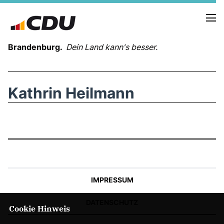
Brandenburg.
Dein Land kann's besser.
MELDUNGEN
Kathrin Heilmann
TERMINE
LANDESVORSTAND
LANDESGESCHÄFTSSTELLE
ORGANISATION
KREISVERBÄNDE
VEREINIGUNGEN UND SONDERORGANISATIONEN
IMPRESSUM
LANDESFACHAUSSCHÜSSE
SATZUNG
DATENSCHUTZ
Cookie Hinweis
PARTEIGESCHICHTE
PARTEIGERICHT