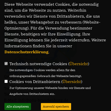
Diese Webseite verwendet Cookies, die notwendig
CDU-Landesverband
sind, um die Webseite zu nutzen. Weiterhin
Brandenburg
verwenden wir Dienste von Drittanbietern, die uns
IM LANDTAG
helfen, unser Webangebot zu verbessern (Website-
IN DER LANDESREGIERUNG
Optmierung). Für die Verwendung bestimmter
IM BUNDESTAG
Dienste, benötigen wir Ihre Einwilligung. Ihre
IM EUROPÄISCHEN PARLAMENT
Einwilligung können Sie jederzeit widerrufen. Weitere
Informationen finden Sie in unserer
NEWSLETTER ABONNIEREN
Datenschutzerklärung
.
BILDER
PROGRAMME
Technisch notwendige Cookies (
Übersicht
)
WICHTIGE BESCHLÜSSE DER CDU BRANDENBURG
Die notwendigen Cookies werden allein für den
75 JAHRE CDU BRANDENBURG
Gregor-Mendel-Straße 3
ordnungsgemäßen Gebrauch der Webseite benötigt.
PRESSE
Cookies von Drittanbietern (
Übersicht
)
14469 Potsdam
Telefon: (0331) 620 14 - 0
Zur Optimierung unserer Webseite binden wir Dienste und
Telefax: (0331) 620 14 - 14
Angebote von Drittanbietern ein.
SPENDEN
E-Mail: info@cdu-brandenburg.de
Mitglied werden
Alle akzeptieren
Auswahl speichern