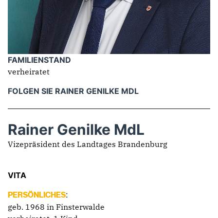
IM LANDTAG
IN DER LANDESREGIERUNG
IM BUNDESTAG
FAMILIENSTAND
IM EUROPÄISCHEN PARLAMENT
verheiratet
FOLGEN SIE RAINER GENILKE MDL
NEWSLETTER ABONNIEREN
BILDER
PROGRAMME
Rainer Genilke MdL
WICHTIGE BESCHLÜSSE DER CDU BRANDENBURG
Vizepräsident des Landtages Brandenburg
75 JAHRE CDU BRANDENBURG
PRESSE
VITA
SPENDEN
:
PERSÖNLICHES
Mitglied werden
geb. 1968 in Finsterwalde