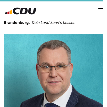
Brandenburg.
Dein Land kann's besser.
MELDUNGEN
TERMINE
LANDESVORSTAND
LANDESGESCHÄFTSSTELLE
ORGANISATION
KREISVERBÄNDE
VEREINIGUNGEN UND SONDERORGANISATIONEN
LANDESFACHAUSSCHÜSSE
SATZUNG
PARTEIGESCHICHTE
PARTEIGERICHT