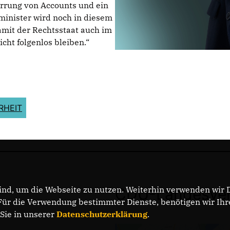
errung von Accounts und ein
minister wird noch in diesem
amit der Rechtsstaat auch im
icht folgenlos bleiben.“
RHEIT
nd, um die Webseite zu nutzen. Weiterhin verwenden wir Di
CDU-Landesver
r die Verwendung bestimmter Dienste, benötigen wir Ihre 
 Sie in unserer
Datenschutzerklärung
.