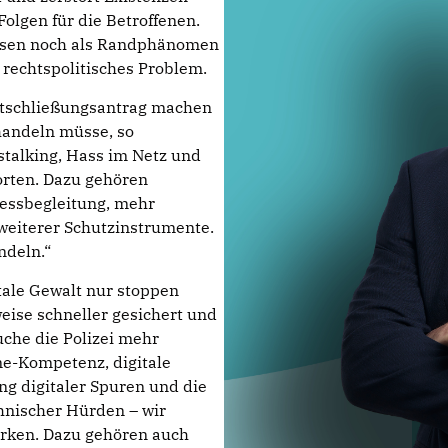
olgen für die Betroffenen.
losen noch als Randphänomen
d rechtspolitisches Problem.
tschließungsantrag machen
handeln müsse, so
stalking, Hass im Netz und
rten. Dazu gehören
zessbegleitung, mehr
 weiterer Schutzinstrumente.
ndeln.“
tale Gewalt nur stoppen
eise schneller gesichert und
uche die Polizei mehr
e-Kompetenz, digitale
ng digitaler Spuren und die
chnischer Hürden – wir
ärken. Dazu gehören auch