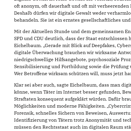
oft anonym, oft dauerhaft und oft mit verheerenden F
Deshalb dürfen wir digitale Gewalt weder verharm
behandeln. Sie ist ein ernstes gesellschaftliches un
Mit der Aktuellen Stunde und dem gemeinsamen En
SPD und CDU deutlich, dass der Staat entschlossen 
Eichelbaum. „Gerade mit Blick auf Deepfakes, Cyber
digitale Überwachung brauchen wir wirksame Antwo
niedrigschwellige Hilfsangebote, psychosoziale Pro
Sensibilisierung und Fortbildung sowie die Prüfung
Wer Betroffene wirksam schützen will, muss jetzt ha
Klar sei aber auch, sagte Eichelbaum, dass man digi
könne, wenn Täter im Internet besser gefunden, Bew
Straftaten konsequent aufgeklärt würden. Dafür bra
Möglichkeiten und moderne Fähigkeiten. „Cybercrim
Forensik, schnelles Sichern von Beweisen, Auswertu
Identifizierung von Tätern trotz Anonymität und te
müssen den Rechtsstaat auch im digitalen Raum st