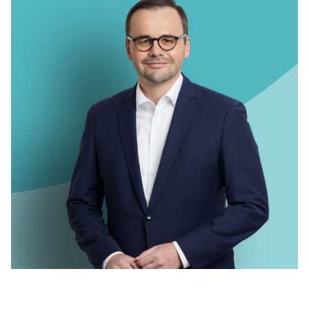
IM LANDTAG
IN DER LANDESREGIERUNG
IM BUNDESTAG
IM EUROPÄISCHEN PARLAMENT
NEWSLETTER ABONNIEREN
BILDER
PROGRAMME
WICHTIGE BESCHLÜSSE DER CDU BRANDENBURG
75 JAHRE CDU BRANDENBURG
PRESSE
SPENDEN
Mitglied werden