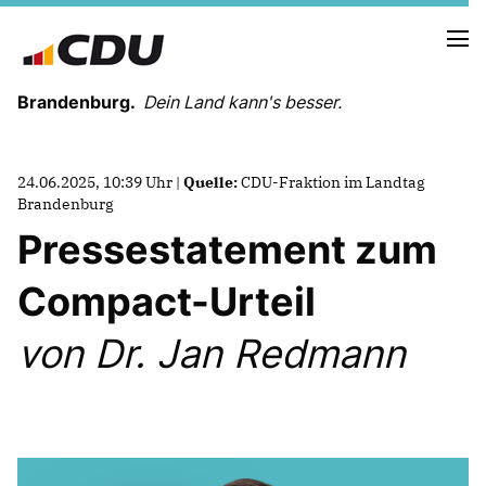
Brandenburg.
Dein Land kann's besser.
MELDUNGEN
24.06.2025, 10:39 Uhr |
Quelle:
CDU-Fraktion im Landtag
TERMINE
Brandenburg
Pressestatement zum
LANDESVORSTAND
Compact-Urteil
LANDESGESCHÄFTSSTELLE
ORGANISATION
von Dr. Jan Redmann
KREISVERBÄNDE
VEREINIGUNGEN UND SONDERORGANISATIONEN
LANDESFACHAUSSCHÜSSE
SATZUNG
PARTEIGESCHICHTE
PARTEIGERICHT