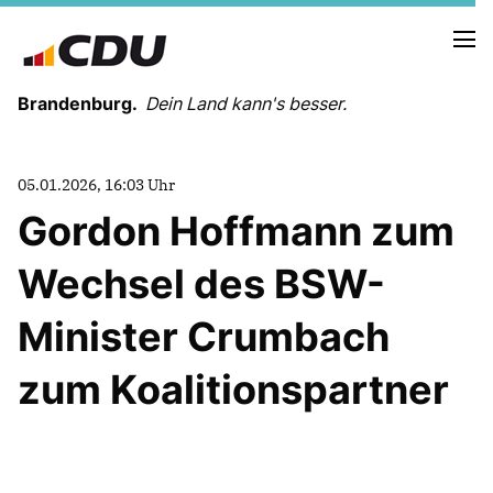
Brandenburg.
Dein Land kann's besser.
MELDUNGEN
05.01.2026, 16:03 Uhr
TERMINE
Gordon Hoffmann zum
Wechsel des BSW-
LANDESVORSTAND
LANDESGESCHÄFTSSTELLE
Minister Crumbach
ORGANISATION
KREISVERBÄNDE
zum Koalitionspartner
VEREINIGUNGEN UND SONDERORGANISATIONEN
LANDESFACHAUSSCHÜSSE
SATZUNG
PARTEIGESCHICHTE
PARTEIGERICHT