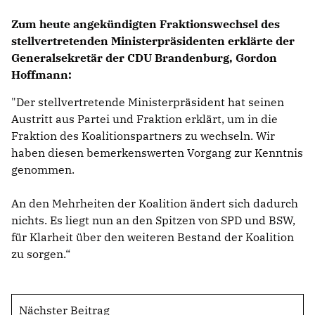
Zum heute angekündigten Fraktionswechsel des
stellvertretenden Ministerpräsidenten erklärte der
IM LANDTAG
Generalsekretär der CDU Brandenburg, Gordon
IN DER LANDESREGIERUNG
Hoffmann:
IM BUNDESTAG
IM EUROPÄISCHEN PARLAMENT
"Der stellvertretende Ministerpräsident hat seinen
Austritt aus Partei und Fraktion erklärt, um in die
Fraktion des Koalitionspartners zu wechseln. Wir
NEWSLETTER ABONNIEREN
haben diesen bemerkenswerten Vorgang zur Kenntnis
BILDER
genommen.
PROGRAMME
WICHTIGE BESCHLÜSSE DER CDU BRANDENBURG
An den Mehrheiten der Koalition ändert sich dadurch
75 JAHRE CDU BRANDENBURG
nichts. Es liegt nun an den Spitzen von SPD und BSW,
PRESSE
für Klarheit über den weiteren Bestand der Koalition
zu sorgen.“
SPENDEN
Mitglied werden
Nächster Beitrag