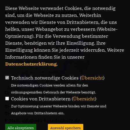
Diese Webseite verwendet Cookies, die notwendig
CDU-Landesverband
sind, um die Webseite zu nutzen. Weiterhin
Brandenburg
verwenden wir Dienste von Drittanbietern, die uns
helfen, unser Webangebot zu verbessern (Website-
Optmierung). Für die Verwendung bestimmter
Dienste, benötigen wir Ihre Einwilligung. Ihre
Einwilligung können Sie jederzeit widerrufen. Weitere
Informationen finden Sie in unserer
Datenschutzerklärung
.
Technisch notwendige Cookies (
Übersicht
)
Die notwendigen Cookies werden allein für den
Gregor-Mendel-Straße 3
ordnungsgemäßen Gebrauch der Webseite benötigt.
Cookies von Drittanbietern (
Übersicht
)
14469 Potsdam
Telefon: (0331) 620 14 - 0
Zur Optimierung unserer Webseite binden wir Dienste und
Telefax: (0331) 620 14 - 14
Angebote von Drittanbietern ein.
E-Mail: info@cdu-brandenburg.de
Alle akzeptieren
Auswahl speichern