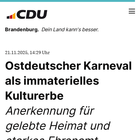
Brandenburg.
Dein Land kann's besser.
MELDUNGEN
21.11.2025, 14:29 Uhr
TERMINE
Ostdeutscher Karneval
als immaterielles
LANDESVORSTAND
LANDESGESCHÄFTSSTELLE
Kulturerbe
ORGANISATION
KREISVERBÄNDE
Anerkennung für
VEREINIGUNGEN UND SONDERORGANISATIONEN
LANDESFACHAUSSCHÜSSE
gelebte Heimat und
SATZUNG
PARTEIGESCHICHTE
PARTEIGERICHT