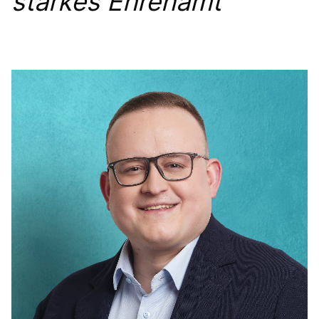
starkes Ehrenamt
IM LANDTAG
IN DER LANDESREGIERUNG
IM BUNDESTAG
IM EUROPÄISCHEN PARLAMENT
NEWSLETTER ABONNIEREN
BILDER
PROGRAMME
WICHTIGE BESCHLÜSSE DER CDU BRANDENBURG
75 JAHRE CDU BRANDENBURG
PRESSE
SPENDEN
Mitglied werden