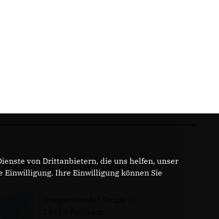
enste von Drittanbietern, die uns helfen, unser
band Brandenburg
Einwilligung. Ihre Einwilligung können Sie
Gregor-Mendel-Straße 3
14469 Potsdam