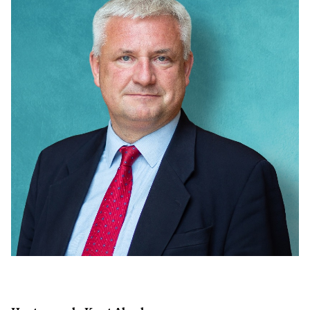
IM LANDTAG
IN DER LANDESREGIERUNG
IM BUNDESTAG
IM EUROPÄISCHEN PARLAMENT
NEWSLETTER ABONNIEREN
BILDER
PROGRAMME
WICHTIGE BESCHLÜSSE DER CDU BRANDENBURG
75 JAHRE CDU BRANDENBURG
PRESSE
SPENDEN
Mitglied werden