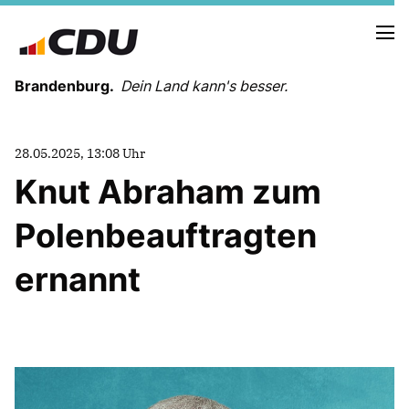
Brandenburg.
Dein Land kann's besser.
MELDUNGEN
28.05.2025, 13:08 Uhr
TERMINE
Knut Abraham zum
Polenbeauftragten
LANDESVORSTAND
LANDESGESCHÄFTSSTELLE
ernannt
ORGANISATION
KREISVERBÄNDE
VEREINIGUNGEN UND SONDERORGANISATIONEN
LANDESFACHAUSSCHÜSSE
SATZUNG
PARTEIGESCHICHTE
PARTEIGERICHT