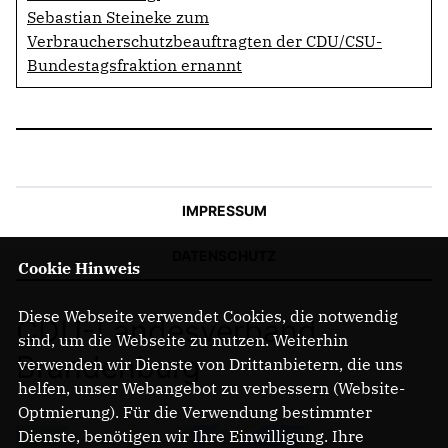
Sebastian Steineke zum
Verbraucherschutzbeauftragten der CDU/CSU-
Bundestagsfraktion ernannt
IMPRESSUM
DATENSCHUTZ
Cookie Hinweis
Diese Webseite verwendet Cookies, die notwendig
CDU-Landesverband
sind, um die Webseite zu nutzen. Weiterhin
Brandenburg
verwenden wir Dienste von Drittanbietern, die uns
helfen, unser Webangebot zu verbessern (Website-
Optmierung). Für die Verwendung bestimmter
Dienste, benötigen wir Ihre Einwilligung. Ihre