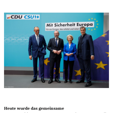
IM LANDTAG
IN DER LANDESREGIERUNG
IM BUNDESTAG
IM EUROPÄISCHEN PARLAMENT
NEWSLETTER ABONNIEREN
BILDER
PROGRAMME
WICHTIGE BESCHLÜSSE DER CDU BRANDENBURG
75 JAHRE CDU BRANDENBURG
PRESSE
SPENDEN
Mitglied werden
Heute wurde das gemeinsame