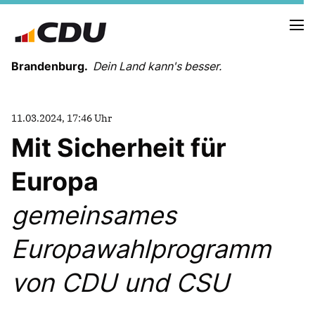
Brandenburg.
Dein Land kann's besser.
MELDUNGEN
11.03.2024, 17:46 Uhr
TERMINE
Mit Sicherheit für
Europa
LANDESVORSTAND
LANDESGESCHÄFTSSTELLE
gemeinsames
ORGANISATION
KREISVERBÄNDE
Europawahlprogramm
VEREINIGUNGEN UND SONDERORGANISATIONEN
LANDESFACHAUSSCHÜSSE
von CDU und CSU
SATZUNG
PARTEIGESCHICHTE
PARTEIGERICHT