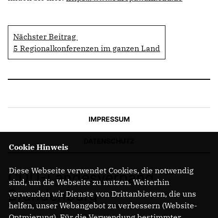
Nächster Beitrag
5 Regionalkonferenzen im ganzen Land
IMPRESSUM
DATENSCHUTZ
Cookie Hinweis
Diese Webseite verwendet Cookies, die notwendig
CDU-Landesverband
sind, um die Webseite zu nutzen. Weiterhin
Brandenburg
verwenden wir Dienste von Drittanbietern, die uns
helfen, unser Webangebot zu verbessern (Website-
Optmierung). Für die Verwendung bestimmter