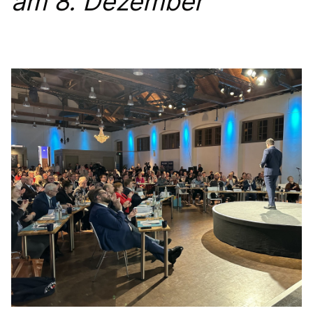
am 8. Dezember
IM LANDTAG
IN DER LANDESREGIERUNG
IM BUNDESTAG
IM EUROPÄISCHEN PARLAMENT
NEWSLETTER ABONNIEREN
BILDER
PROGRAMME
WICHTIGE BESCHLÜSSE DER CDU BRANDENBURG
75 JAHRE CDU BRANDENBURG
PRESSE
SPENDEN
Mitglied werden