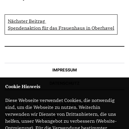
Nächster Beitrag
Spendenaktion für das Frauenhaus in Oberhavel
IMPRESSUM
DATENSCHUTZ
Cookie Hinweis
Diese Webseite verwendet Cookies, die notwendig
CDU-Landesverband
sind, um die Webseite zu nutzen. Weiterhin
Brandenburg
verwenden wir Dienste von Drittanbietern, die uns
helfen, unser Webangebot zu verbessern (Website-
Optmierung). Für die Verwendung bestimmter