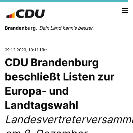
Brandenburg.
Dein Land kann's besser.
MELDUNGEN
09.12.2023, 10:11 Uhr
TERMINE
CDU Brandenburg
beschließt Listen zur
LANDESVORSTAND
LANDESGESCHÄFTSSTELLE
Europa- und
ORGANISATION
KREISVERBÄNDE
Landtagswahl
VEREINIGUNGEN UND SONDERORGANISATIONEN
LANDESFACHAUSSCHÜSSE
Landesvertreterversamm
SATZUNG
PARTEIGESCHICHTE
PARTEIGERICHT