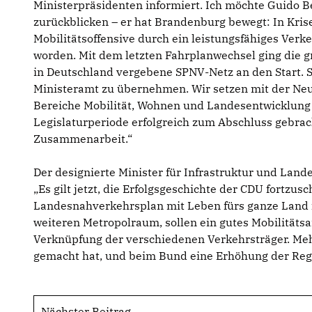
Ministerpräsidenten informiert. Ich möchte Guido B
zurückblicken – er hat Brandenburg bewegt: In Krisen
Mobilitätsoffensive durch ein leistungsfähiges Verk
worden. Mit dem letzten Fahrplanwechsel ging die g
in Deutschland vergebene SPNV-Netz an den Start. Se
Ministeramt zu übernehmen. Wir setzen mit der Neub
Bereiche Mobilität, Wohnen und Landesentwicklung i
Legislaturperiode erfolgreich zum Abschluss gebrac
Zusammenarbeit.“
Der designierte Minister für Infrastruktur und Lan
Es gilt jetzt, die Erfolgsgeschichte der CDU fortzu
Landesnahverkehrsplan mit Leben fürs ganze Land f
weiteren Metropolraum, sollen ein gutes Mobilitä
Verknüpfung der verschiedenen Verkehrsträger. Mehr
gemacht hat, und beim Bund eine Erhöhung der Regi
Nächster Beitrag