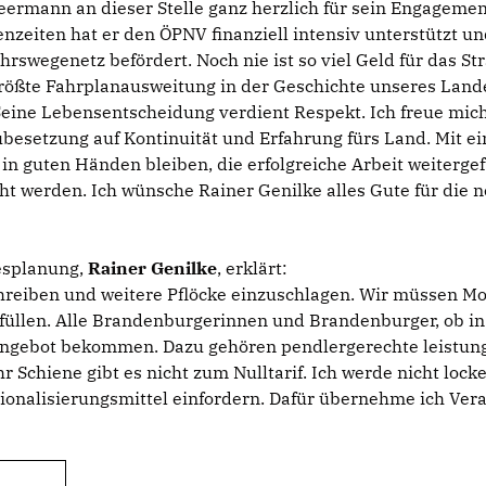
eermann an dieser Stelle ganz herzlich für sein Engagemen
zeiten hat er den ÖPNV finanziell intensiv unterstützt und 
ehrswegenetz befördert. Noch nie ist so viel Geld für das S
rößte Fahrplanausweitung in der Geschichte unseres Lande
ine Lebensentscheidung verdient Respekt. Ich freue mich, 
esetzung auf Kontinuität und Erfahrung fürs Land. Mit ei
n guten Händen bleiben, die erfolgreiche Arbeit weitergefü
ht werden. Ich wünsche Rainer Genilke alles Gute für die 
desplanung,
Rainer Genilke
, erklärt:
schreiben und weitere Pflöcke einzuschlagen. Wir müssen M
üllen. Alle Brandenburgerinnen und Brandenburger, ob in 
tsangebot bekommen. Dazu gehören pendlergerechte leist
 Schiene gibt es nicht zum Nulltarif. Ich werde nicht lo
onalisierungsmittel einfordern. Dafür übernehme ich Ver