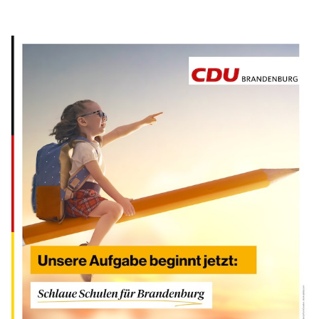
IM LANDTAG
IN DER LANDESREGIERUNG
IM BUNDESTAG
IM EUROPÄISCHEN PARLAMENT
NEWSLETTER ABONNIEREN
BILDER
PROGRAMME
WICHTIGE BESCHLÜSSE DER CDU BRANDENBURG
75 JAHRE CDU BRANDENBURG
PRESSE
SPENDEN
Mitglied werden