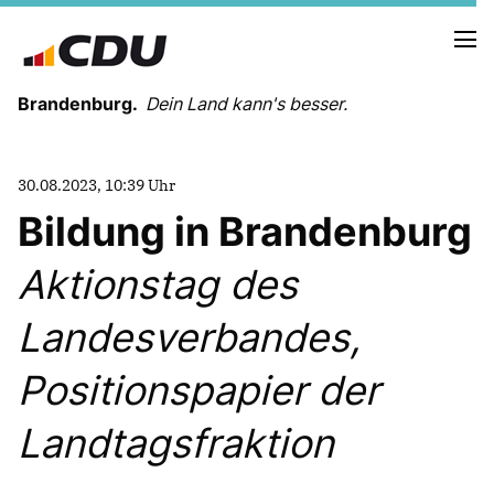
Brandenburg.
Dein Land kann's besser.
MELDUNGEN
30.08.2023, 10:39 Uhr
TERMINE
Bildung in Brandenburg
Aktionstag des
LANDESVORSTAND
LANDESGESCHÄFTSSTELLE
Landesverbandes,
ORGANISATION
KREISVERBÄNDE
Positionspapier der
VEREINIGUNGEN UND SONDERORGANISATIONEN
LANDESFACHAUSSCHÜSSE
Landtagsfraktion
SATZUNG
PARTEIGESCHICHTE
PARTEIGERICHT