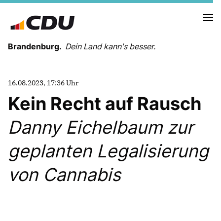
Brandenburg.
Dein Land kann's besser.
MELDUNGEN
16.08.2023, 17:36 Uhr
TERMINE
Kein Recht auf Rausch
Danny Eichelbaum zur
LANDESVORSTAND
LANDESGESCHÄFTSSTELLE
geplanten Legalisierung
ORGANISATION
KREISVERBÄNDE
von Cannabis
VEREINIGUNGEN UND SONDERORGANISATIONEN
LANDESFACHAUSSCHÜSSE
SATZUNG
PARTEIGESCHICHTE
PARTEIGERICHT