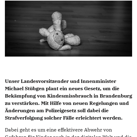
IM LANDTAG
IN DER LANDESREGIERUNG
IM BUNDESTAG
IM EUROPÄISCHEN PARLAMENT
NEWSLETTER ABONNIEREN
BILDER
PROGRAMME
Unser Landesvorsitzender und Innenminister
WICHTIGE BESCHLÜSSE DER CDU BRANDENBURG
Michael Stübgen
plant ein neues Gesetz, um die
75 JAHRE CDU BRANDENBURG
Bekämpfung von Kindesmissbrauch in Brandenburg
PRESSE
zu verstärken. Mit Hilfe von neuen Regelungen und
Änderungen am Polizeigesetz soll dabei die
Strafverfolgung solcher Fälle erleichtert werden.
SPENDEN
Mitglied werden
Dabei geht es um eine effektivere Abwehr von
Gefahren für Kinder auch in der digitalen Welt und die