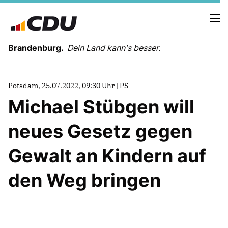
Brandenburg.
Dein Land kann's besser.
MELDUNGEN
Potsdam, 25.07.2022, 09:30 Uhr | PS
TERMINE
Michael Stübgen will
neues Gesetz gegen
LANDESVORSTAND
LANDESGESCHÄFTSSTELLE
Gewalt an Kindern auf
ORGANISATION
KREISVERBÄNDE
den Weg bringen
VEREINIGUNGEN UND SONDERORGANISATIONEN
LANDESFACHAUSSCHÜSSE
SATZUNG
PARTEIGESCHICHTE
PARTEIGERICHT