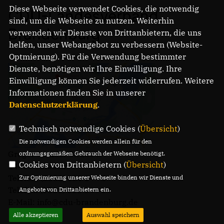
Diese Webseite verwendet Cookies, die notwendig
CDU-Landesverband
sind, um die Webseite zu nutzen. Weiterhin
Brandenburg
verwenden wir Dienste von Drittanbietern, die uns
helfen, unser Webangebot zu verbessern (Website-
Optmierung). Für die Verwendung bestimmter
Dienste, benötigen wir Ihre Einwilligung. Ihre
Einwilligung können Sie jederzeit widerrufen. Weitere
Informationen finden Sie in unserer
Datenschutzerklärung
.
Technisch notwendige Cookies (
Übersicht
)
Die notwendigen Cookies werden allein für den
Gregor-Mendel-Straße 3
ordnungsgemäßen Gebrauch der Webseite benötigt.
Cookies von Drittanbietern (
Übersicht
)
14469 Potsdam
Telefon: (0331) 620 14 - 0
Zur Optimierung unserer Webseite binden wir Dienste und
Telefax: (0331) 620 14 - 14
Angebote von Drittanbietern ein.
E-Mail: info@cdu-brandenburg.de
Alle akzeptieren
Auswahl speichern