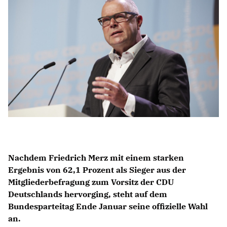
IM LANDTAG
IN DER LANDESREGIERUNG
IM BUNDESTAG
IM EUROPÄISCHEN PARLAMENT
NEWSLETTER ABONNIEREN
BILDER
PROGRAMME
WICHTIGE BESCHLÜSSE DER CDU BRANDENBURG
75 JAHRE CDU BRANDENBURG
Nachdem Friedrich Merz mit einem starken
PRESSE
Ergebnis von 62,1 Prozent als Sieger aus der
Mitgliederbefragung zum Vorsitz der CDU
Deutschlands hervorging, steht auf dem
SPENDEN
Bundesparteitag Ende Januar seine offizielle Wahl
Mitglied werden
an.