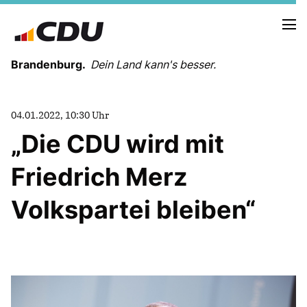
Brandenburg.
Dein Land kann's besser.
MELDUNGEN
04.01.2022, 10:30 Uhr
TERMINE
Die CDU wird mit
Friedrich Merz
LANDESVORSTAND
LANDESGESCHÄFTSSTELLE
Volkspartei bleiben“
ORGANISATION
KREISVERBÄNDE
VEREINIGUNGEN UND SONDERORGANISATIONEN
LANDESFACHAUSSCHÜSSE
SATZUNG
PARTEIGESCHICHTE
PARTEIGERICHT